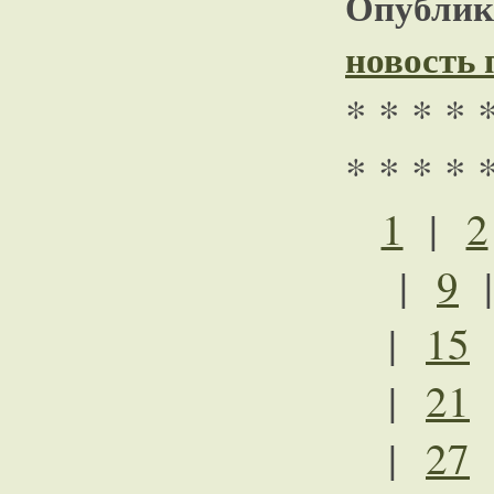
Опублико
новость
* * * * 
* * * * 
1
|
2
|
9
|
15
|
21
|
27