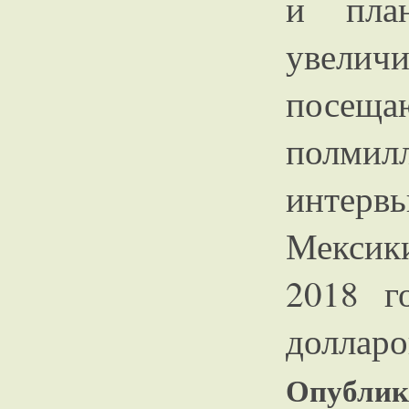
и план
увели
посеща
полми
интер
Мексики
2018 г
долларо
Опублико