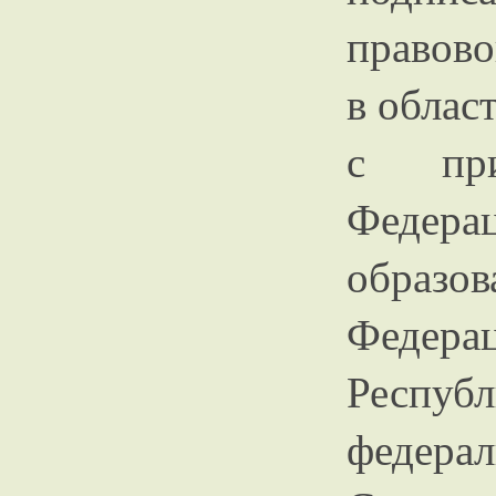
правово
в облас
с при
Федер
образов
Федер
Респу
феде