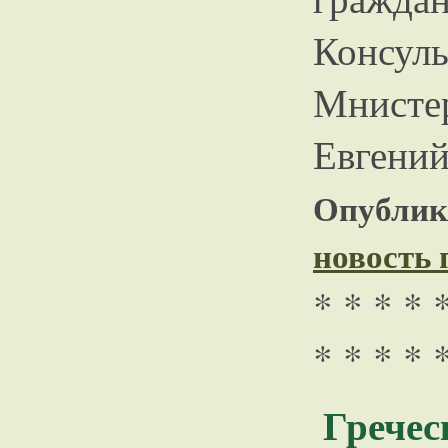
Консу
Мнист
Евгений
Опублико
новость
* * * * 
* * * * 
Грече