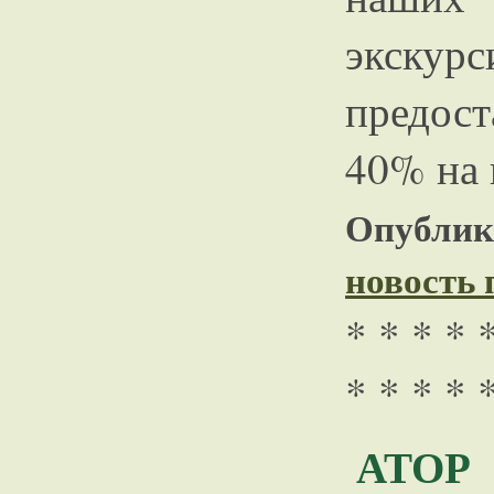
экску
предос
40% на 
Опублико
новость
* * * * 
* * * * 
АТОР