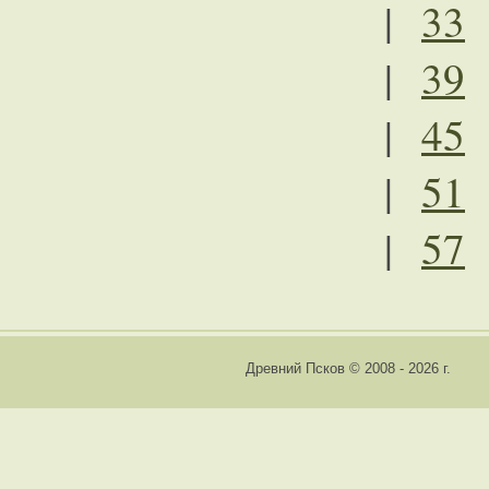
|
33
|
39
|
45
|
51
|
57
Древний Псков © 2008 - 2026 г.