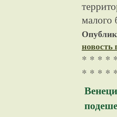
террито
малого 
Опублико
новость
* * * * 
* * * * 
Венец
подеше