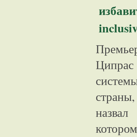
избави
inclusi
Премье
Ципрас 
системы
страны,
назвал 
котор