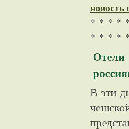
новость
* * * * 
* * * * 
Отел
россия
В эти д
чешской
предст