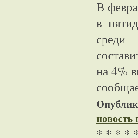
В февра
в пяти
среди 
состави
на 4% в
сообщае
Опублико
новость
* * * * 