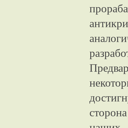
прораб
антик
анало
разраб
Предвар
некот
достигн
сторона
наших