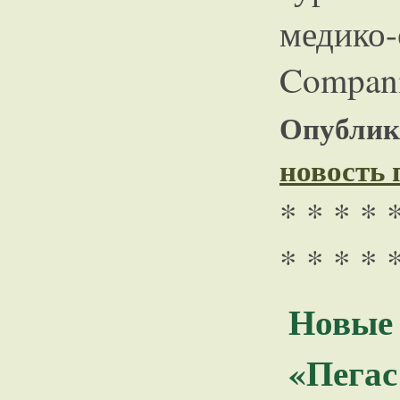
медик
Compani
Опублико
новость
* * * * 
* * * * 
Новы
«Пегас