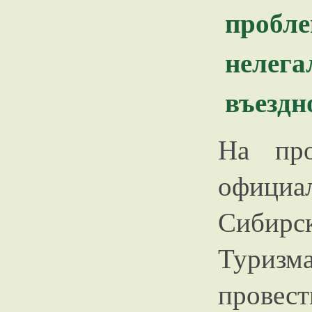
проб
нелег
въездн
На пр
официа
Сибирс
Туриз
провес