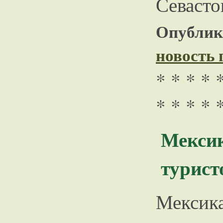
Севасто
Опублико
новость
* * * * 
* * * * 
Мекси
турист
Мексик