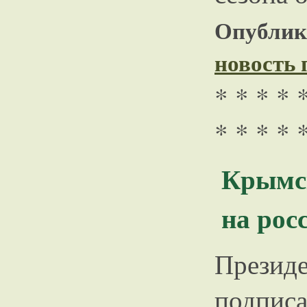
Опублико
новость
* * * * 
* * * * 
Крымск
на рос
Прези
подпис