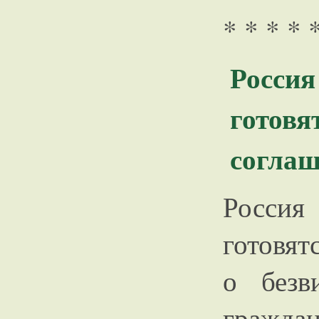
* * * * 
Росси
гото
соглаш
Россия
готовят
о безв
гражда