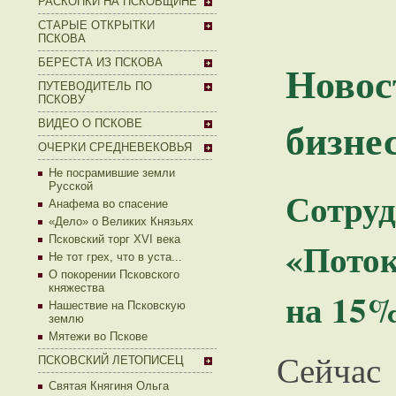
РАСКОПКИ НА ПСКОВЩИНЕ
СТАРЫЕ ОТКРЫТКИ
ПСКОВА
Ново
БЕРЕСТА ИЗ ПСКОВА
ПУТЕВОДИТЕЛЬ ПО
ПСКОВУ
бизне
ВИДЕО О ПСКОВЕ
ОЧЕРКИ СРЕДНЕВЕКОВЬЯ
Не посрамившие земли
Русской
Сотру
Анафема во спасение
«Дело» о Великих Князьях
Псковский торг XVI века
«Поток
Не тот грех, что в уста...
О покорении Псковского
княжества
на 15
Нашествие на Псковскую
землю
Мятежи во Пскове
Сейча
ПСКОВСКИЙ ЛЕТОПИСЕЦ
Святая Княгиня Ольга