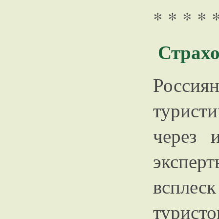
* * * * 
Страхо
Россия
турист
через 
экспер
всплес
турист