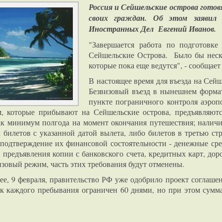
Россия и Сейшельские острова готов
своих граждан. Об этом заявил 
Иностранных Дел Евгений Иванов.
"Завершается работа по подготовке
Сейшельские Острова. Было бы неск
которые пока еще ведутся", - сообщае
В настоящее время для въезда на Сейш
Безвизовый въезд в нынешнем формат
пункте пограничного контроля аэропо
, которые прибывают на Сейшельские острова, предъявляютс
ак минимум полгода на момент окончания путешествия; наличие
билетов с указанной датой вылета, либо билетов в третью ст
подтверждение их финансовой состоятельности - денежные сред
 предъявления копии с банковского счета, кредитных карт, дор
зовый режим, часть этих требования будут отменены.
ее, 9 февраля, правительство РФ уже одобрило проект соглаше
 каждого пребывания ограничен 60 днями, но при этом сумм