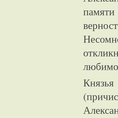
памяти
верност
Несомне
отклик
любимог
Княз
(причи
Алекса