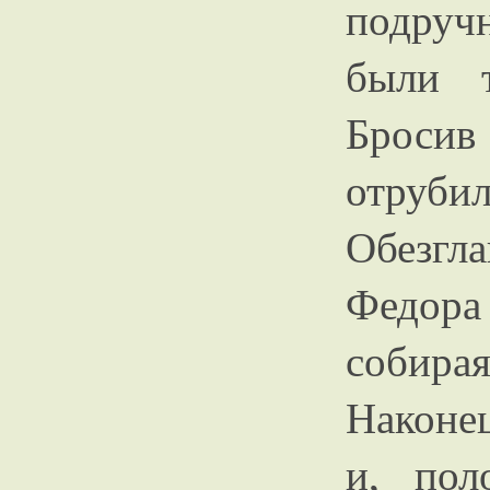
подручн
были 
Броси
отру
Обезгл
Федор
собира
Наконец
и, пол