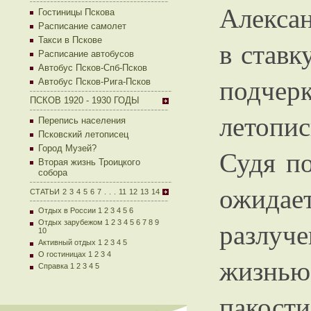
Алексан
Гостиницы Пскова
Расписание самолет
Такси в Пскове
в ставк
Расписание автобусов
Автобус Псков-Спб-Псков
подче
Автобус Псков-Рига-Псков
ПСКОВ 1920 - 1930 ГОДЫ
летопис
Перепись населения
Псковский летописец
Город Музей?
Судя по
Вторая жизнь Троицкого
собора
ожидае
СТАТЬИ
2
3
4
5
6
7
.
.
.
11
12
13
14
Отдых в России 1
2
3
4
5
6
разлу
Отдых зарубежом 1
2
3
4
5
6
7
8
9
10
Активный отдых 1
2
3
4
5
О гостиницах 1
2
3
4
жизнью)
Справка 1
2
3
4
5
пакости