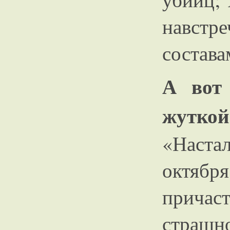
навст
состава
А вот
жуткой
«Наста
октября
причас
страшно