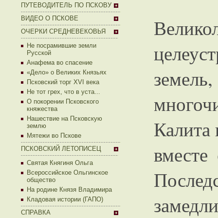
ПУТЕВОДИТЕЛЬ ПО ПСКОВУ
ВИДЕО О ПСКОВЕ
Вели
ОЧЕРКИ СРЕДНЕВЕКОВЬЯ
целеу
Не посрамившие земли
Русской
Анафема во спасение
земе
«Дело» о Великих Князьях
Псковский торг XVI века
Не тот грех, что в уста...
много
О покорении Псковского
княжества
Нашествие на Псковскую
Калита 
землю
Мятежи во Пскове
вместе
ПСКОВСКИЙ ЛЕТОПИСЕЦ
Святая Княгиня Ольга
После
Всероссийское Ольгинское
общество
На родине Князя Владимира
замедли
Кладовая истории (ГАПО)
СПРАВКА