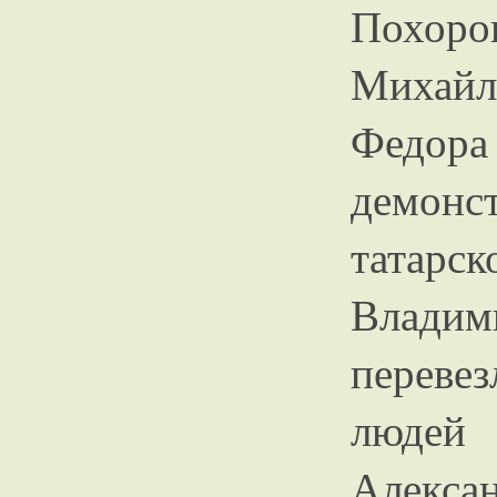
Похор
Михайл
Федора
демонс
татарс
Владим
переве
люде
Алексан