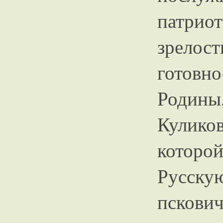
патриот
зрело
готовно
Родин
Кулико
которой
Русскую
пскович