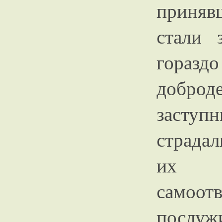
приняв
стали 
гораз
доброд
засту
страда
их 
самоот
послуж