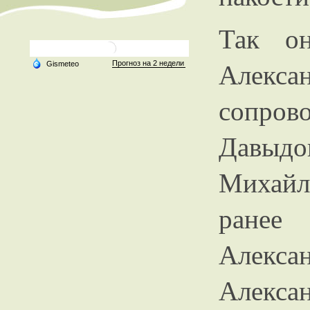
Так о
Алек
сопро
Давыдо
Михай
ранее
Алекс
Алекса