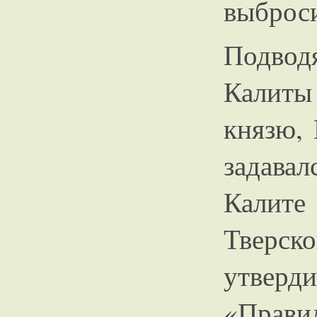
выброси
Подвод
Калиты
князю, 
задава
Калит
Тверск
утверди
«Прав