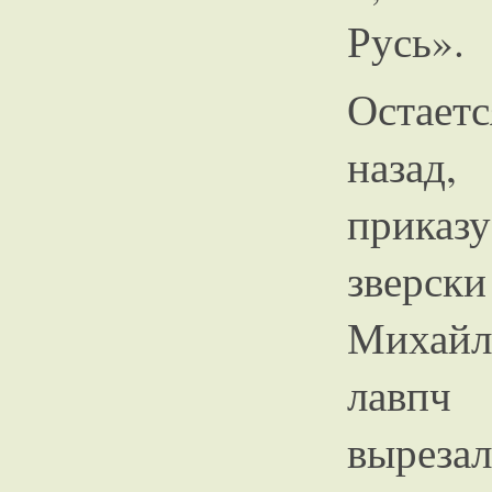
Русь».
Остает
назад,
приказу
зверск
Михайл
лавпч
вырез