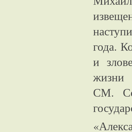
Михай
извещен
наступи
года. К
и злов
жизни
СМ. Со
государ
«Алекса