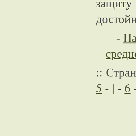
защиту
достой
-
На
средн
:: Стра
5
- | -
6
-