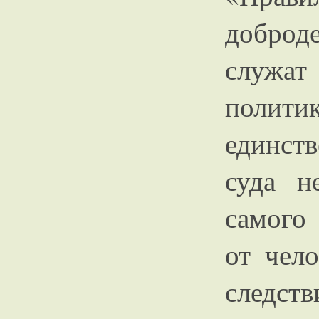
доброд
служа
поли
единств
суда н
самого 
от чело
следств