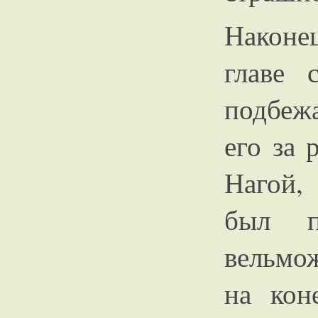
Наконец
главе 
подбеж
его за 
Нагой,
был п
вельмо
на кон