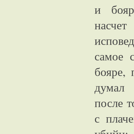
и бояр
насче
испове
самое 
бояре, 
думал 
после т
с плач
убийц;