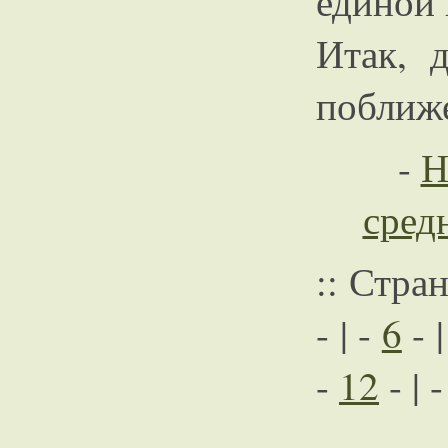
единой 
Итак, 
поближ
-
Н
сред
:: Стра
- | -
6
- |
-
12
- | 