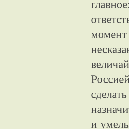
главно
ответ
момент 
неска
велича
Россие
сдела
назначи
и умелы