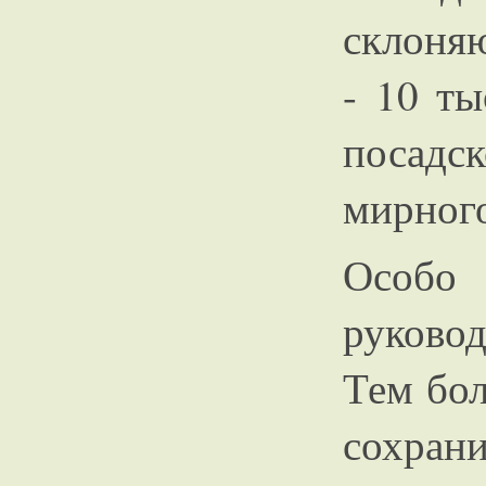
склоня
- 10 ты
посадс
мирного
Особо
руково
Тем бол
сохран