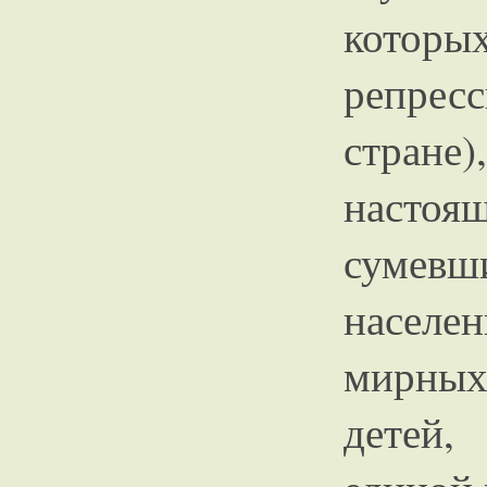
которы
репрес
стране
настоя
сумевш
населе
мирных
детей,