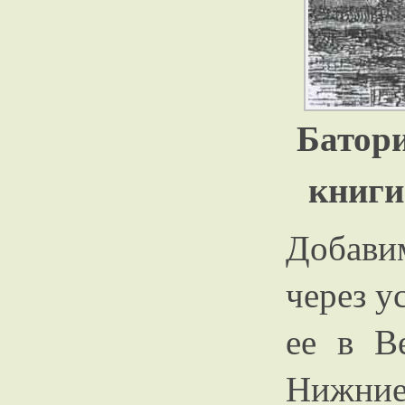
Батор
книги
Добавим
через у
ее в В
Нижние