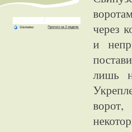
воротам
через к
и непр
постав
лишь н
Укрепл
ворот,
неко