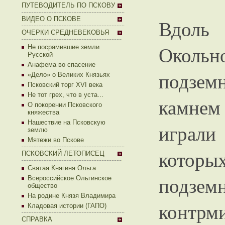
ПУТЕВОДИТЕЛЬ ПО ПСКОВУ
ВИДЕО О ПСКОВЕ
Вдоль
ОЧЕРКИ СРЕДНЕВЕКОВЬЯ
Окольн
Не посрамившие земли
Русской
Анафема во спасение
подзем
«Дело» о Великих Князьях
Псковский торг XVI века
Не тот грех, что в уста...
камне
О покорении Псковского
княжества
Нашествие на Псковскую
играли
землю
Мятежи во Пскове
которы
ПСКОВСКИЙ ЛЕТОПИСЕЦ
Святая Княгиня Ольга
подзе
Всероссийское Ольгинское
общество
На родине Князя Владимира
контрм
Кладовая истории (ГАПО)
СПРАВКА