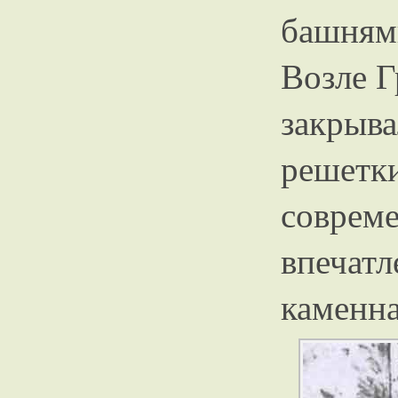
башням
Возле Г
закры
решетк
совре
впечатл
каменна