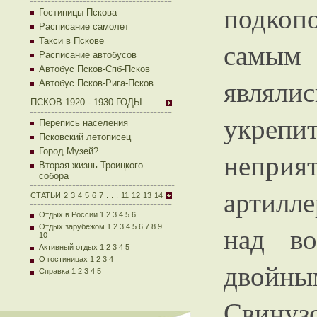
подкоп
Гостиницы Пскова
Расписание самолет
Такси в Пскове
самым
Расписание автобусов
Автобус Псков-Спб-Псков
являли
Автобус Псков-Рига-Псков
ПСКОВ 1920 - 1930 ГОДЫ
укрепи
Перепись населения
Псковский летописец
Город Музей?
неприя
Вторая жизнь Троицкого
собора
артилл
СТАТЬИ
2
3
4
5
6
7
.
.
.
11
12
13
14
Отдых в России 1
2
3
4
5
6
над во
Отдых зарубежом 1
2
3
4
5
6
7
8
9
10
Активный отдых 1
2
3
4
5
О гостиницах 1
2
3
4
двойны
Справка 1
2
3
4
5
Свину