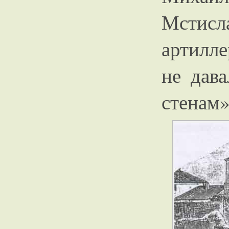
Мстисл
артилл
не дав
стенам»