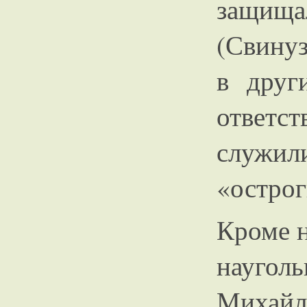
защищ
(Свинуз
в друг
ответст
служил
«острог
Кроме 
науго
Михайл