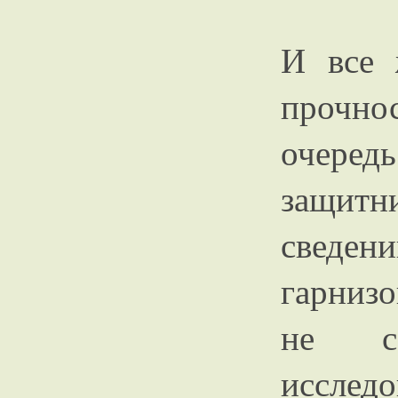
И все 
прочн
очередь
защит
сведен
гарнизо
не со
иссле