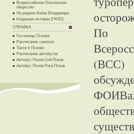
туроп
Всероссийское Ольгинское
общество
осторо
На родине Князя Владимира
Кладовая истории (ГАПО)
СПРАВКА
По с
Гостиницы Пскова
Расписание самолет
Всеросс
Такси в Пскове
Расписание автобусов
(ВСС) 
Автобус Псков-Спб-Псков
Автобус Псков-Рига-Псков
обсуж
ФОИВ
общес
сущест