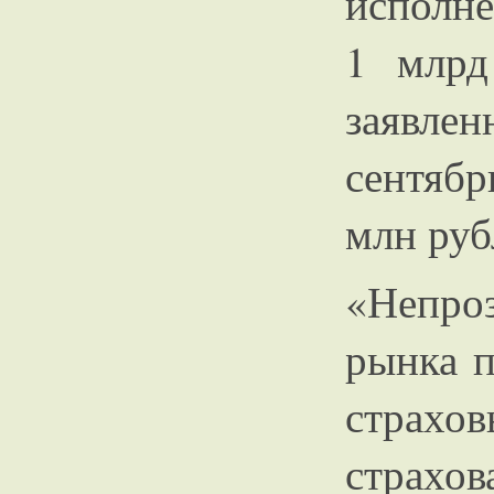
исполне
1 млрд
заявл
сентяб
млн руб
«Непро
рынка п
страхов
страх