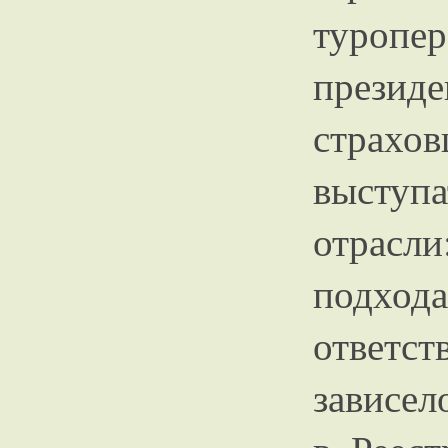
туропе
прези
стра
выступ
отрасл
подход
ответс
зависел