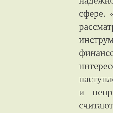
сфере. 
рассм
инстр
финанс
интерес
наступ
и непр
считают