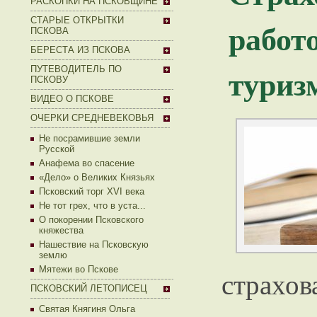
РАСКОПКИ НА ПСКОВЩИНЕ
СТАРЫЕ ОТКРЫТКИ
рабо
ПСКОВА
БЕРЕСТА ИЗ ПСКОВА
туриз
ПУТЕВОДИТЕЛЬ ПО
ПСКОВУ
ВИДЕО О ПСКОВЕ
ОЧЕРКИ СРЕДНЕВЕКОВЬЯ
Не посрамившие земли
Русской
Анафема во спасение
«Дело» о Великих Князьях
Псковский торг XVI века
Не тот грех, что в уста...
О покорении Псковского
княжества
Нашествие на Псковскую
землю
Мятежи во Пскове
страх
ПСКОВСКИЙ ЛЕТОПИСЕЦ
Святая Княгиня Ольга