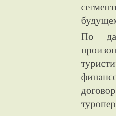
сегме
будущем
По да
произо
турист
финан
догов
туроп