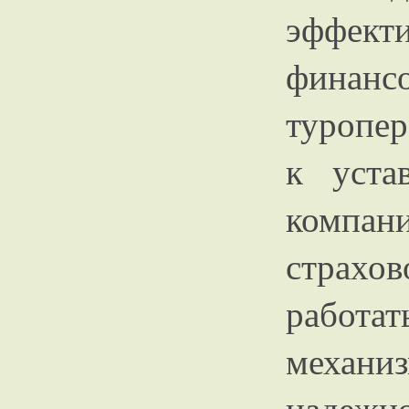
эффе
финан
туропер
к уста
компа
страхов
работа
механ
надежн