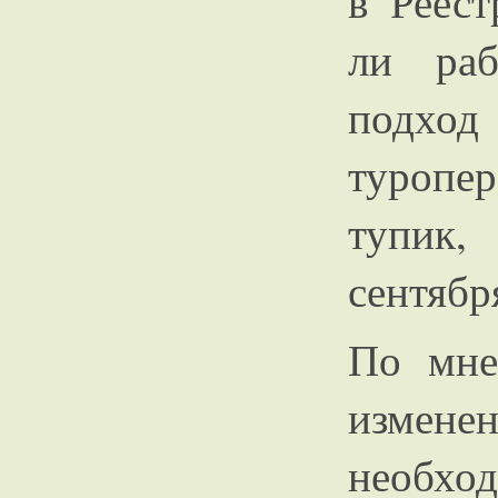
в Реест
ли раб
подх
туропе
тупик,
сентября
По мне
измен
необх