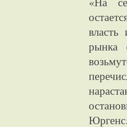
«На се
остаетс
власть 
рынка 
возь
пере
нарас
остано
Юргенс