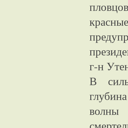
пловцо
крас
предуп
президе
г-н Уте
В силь
глубин
волн
смерт