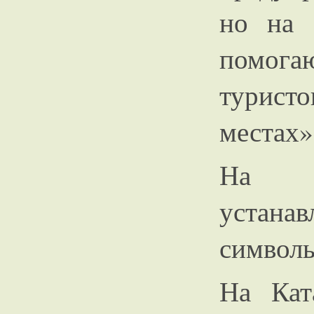
но на 
помог
турист
местах»
На в
устана
символ
На Кат