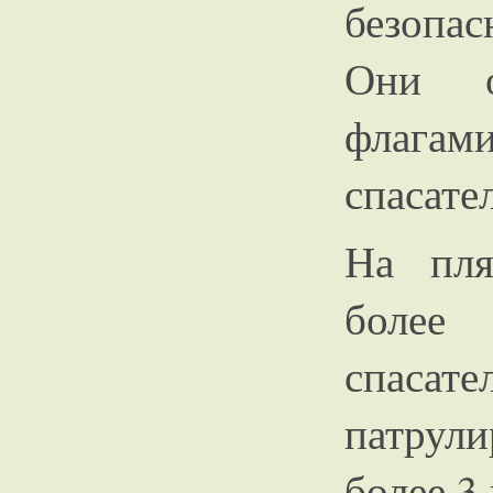
безопа
Они о
флаг
спасате
На пля
более 
спаса
патрул
более 3