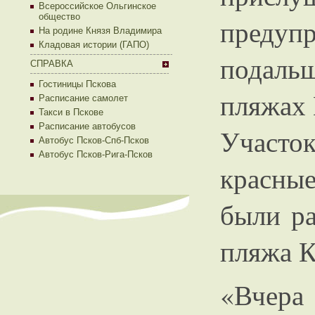
Всероссийское Ольгинское
общество
преду
На родине Князя Владимира
Кладовая истории (ГАПО)
подаль
СПРАВКА
Гостиницы Пскова
пляжах 
Расписание самолет
Такси в Пскове
Расписание автобусов
Участо
Автобус Псков-Спб-Псков
Автобус Псков-Рига-Псков
красны
были р
пляжа К
«Вчер