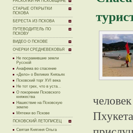
РАСКОПКИ НА ПСКОВЩИНЕ
СТАРЫЕ ОТКРЫТКИ
турис
ПСКОВА
БЕРЕСТА ИЗ ПСКОВА
ПУТЕВОДИТЕЛЬ ПО
ПСКОВУ
ВИДЕО О ПСКОВЕ
ОЧЕРКИ СРЕДНЕВЕКОВЬЯ
Не посрамившие земли
Русской
Анафема во спасение
«Дело» о Великих Князьях
Псковский торг XVI века
Не тот грех, что в уста...
О покорении Псковского
человек
княжества
Нашествие на Псковскую
землю
Пхукет
Мятежи во Пскове
ПСКОВСКИЙ ЛЕТОПИСЕЦ
при
Святая Княгиня Ольга