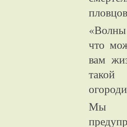
пловцов
«Волны 
что мож
вам жиз
такой 
огороди
Мы 
предуп