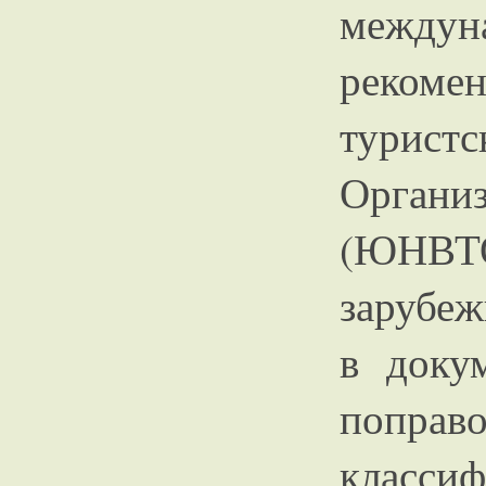
между
реком
турис
Органи
(ЮНВ
зарубеж
в доку
поправ
классиф