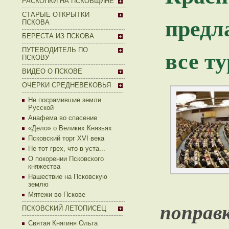
РАСКОПКИ НА ПСКОВЩИНЕ
СТАРЫЕ ОТКРЫТКИ
предл
ПСКОВА
БЕРЕСТА ИЗ ПСКОВА
все т
ПУТЕВОДИТЕЛЬ ПО
ПСКОВУ
ВИДЕО О ПСКОВЕ
ОЧЕРКИ СРЕДНЕВЕКОВЬЯ
Не посрамившие земли
Русской
Анафема во спасение
«Дело» о Великих Князьях
Псковский торг XVI века
Не тот грех, что в уста...
О покорении Псковского
княжества
Нашествие на Псковскую
землю
Мятежи во Пскове
поправ
ПСКОВСКИЙ ЛЕТОПИСЕЦ
Святая Княгиня Ольга