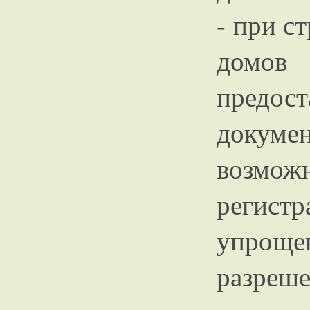
- при с
домо
предо
докум
возмо
регистр
упро
разреш