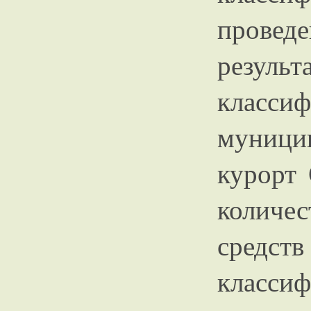
провед
резуль
класс
муницип
курорт 
количе
средст
класси