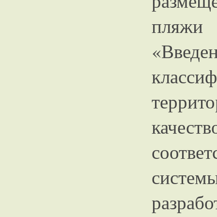
размещ
пляжи 
«Вве
класс
террит
качес
соотв
сист
разраб