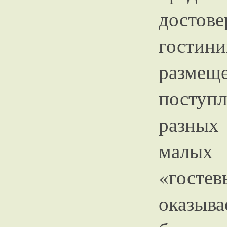
досто
гости
разм
поступ
разных
малых
«госте
оказыв