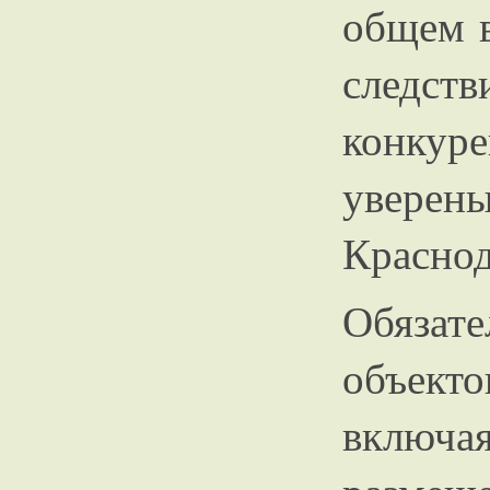
общем в
сл
конкуре
увер
Краснод
Обяза
объект
включая