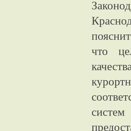
Закон
Крас
поясни
что це
качест
куро
соотве
сист
предо