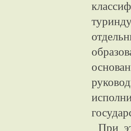
клас
турин
отде
образ
основа
руко
испо
государ
При эт