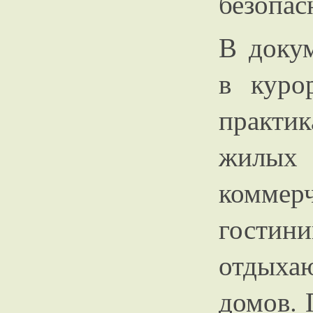
безопас
В докум
в куро
практи
жилы
комме
гост
отдыхаю
домов. 