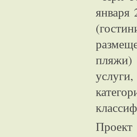
января 
(гост
размещ
пляжи)
услуги
катего
классиф
Проек