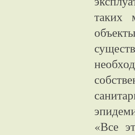
эксплуа
таких 
объек
сущес
необ
собст
санитар
эпидем
«Все эт