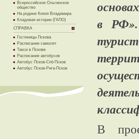
основа
Всероссийское Ольгинское
общество
На родине Князя Владимира
в РФ».
Кладовая истории (ГАПО)
СПРАВКА
тури
Гостиницы Пскова
Расписание самолет
Такси в Пскове
терр
Расписание автобусов
Автобус Псков-Спб-Псков
Автобус Псков-Рига-Псков
осущ
деяте
класси
В прое