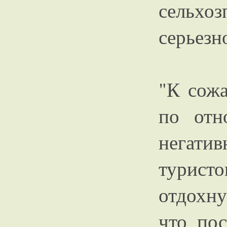
сельхо
серьезн
"К сожа
по отн
негати
туристо
отдохн
что пос