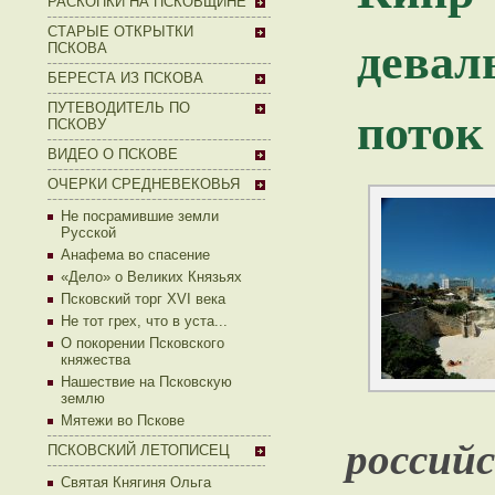
РАСКОПКИ НА ПСКОВЩИНЕ
СТАРЫЕ ОТКРЫТКИ
девал
ПСКОВА
БЕРЕСТА ИЗ ПСКОВА
поток
ПУТЕВОДИТЕЛЬ ПО
ПСКОВУ
ВИДЕО О ПСКОВЕ
ОЧЕРКИ СРЕДНЕВЕКОВЬЯ
Не посрамившие земли
Русской
Анафема во спасение
«Дело» о Великих Князьях
Псковский торг XVI века
Не тот грех, что в уста...
О покорении Псковского
княжества
Нашествие на Псковскую
землю
Мятежи во Пскове
россий
ПСКОВСКИЙ ЛЕТОПИСЕЦ
Святая Княгиня Ольга