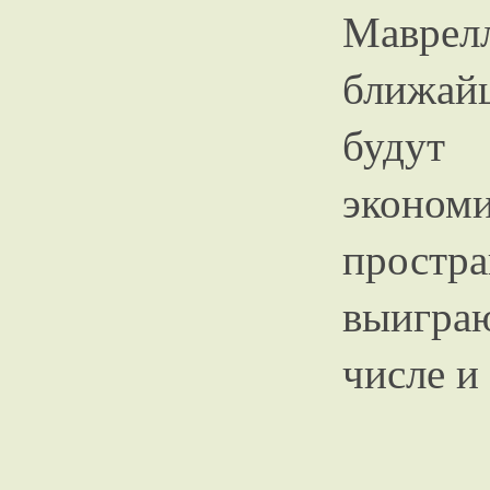
Маврел
ближай
будут 
эконо
простр
выиграю
числе и