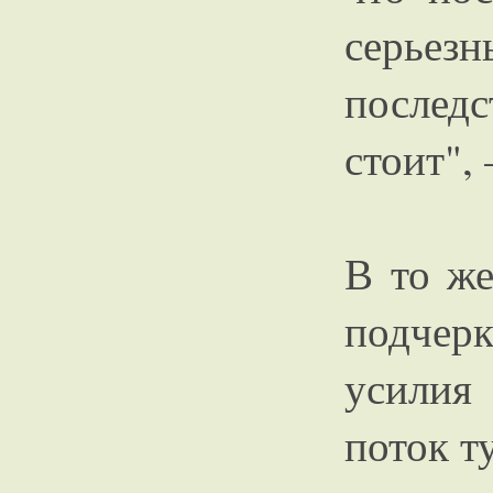
серье
послед
стоит",
В то же
подчерк
усилия
поток т