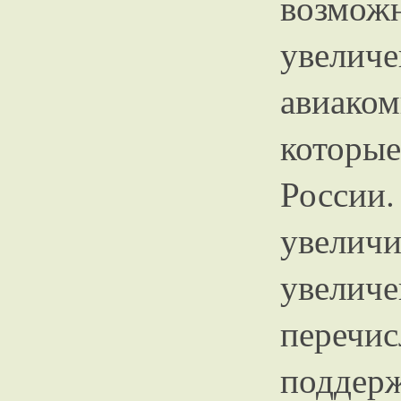
возмож
увелич
авиаком
которы
Росси
увелич
увелич
перечи
поддерж