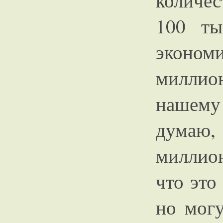
количес
100 ты
эконо
миллио
нашему
думаю,
миллио
что это
но мог