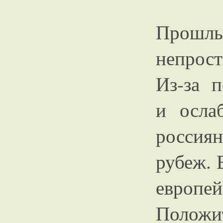
Прошлы
непрост
Из-за 
и осла
россиян
рубеж. 
европ
Положи