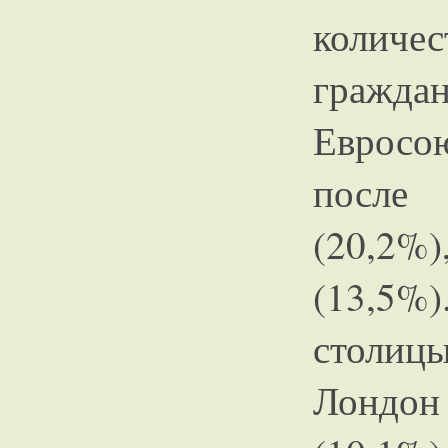
количе
гражда
Евросою
после 
(20,2%
(13,5%
столиц
Лондон