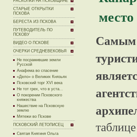
РАСКОПКИ НА ПСКОВЩИНЕ
СТАРЫЕ ОТКРЫТКИ
место
ПСКОВА
БЕРЕСТА ИЗ ПСКОВА
ПУТЕВОДИТЕЛЬ ПО
Сам
ПСКОВУ
ВИДЕО О ПСКОВЕ
ОЧЕРКИ СРЕДНЕВЕКОВЬЯ
турис
Не посрамившие земли
Русской
являе
Анафема во спасение
«Дело» о Великих Князьях
Псковский торг XVI века
агентс
Не тот грех, что в уста...
О покорении Псковского
княжества
архипе
Нашествие на Псковскую
землю
Мятежи во Пскове
табли
ПСКОВСКИЙ ЛЕТОПИСЕЦ
Святая Княгиня Ольга