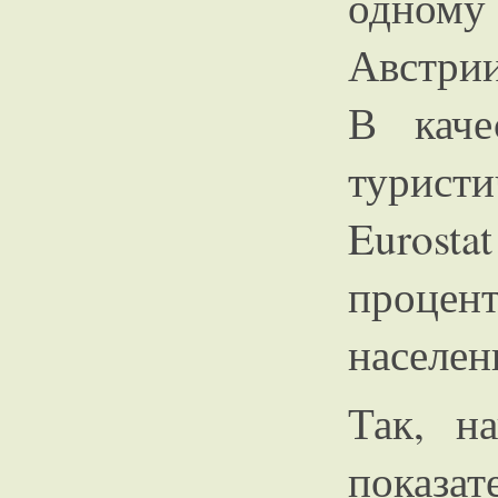
одному
Австрии
В каче
турист
Eurost
процен
населен
Так, н
показ