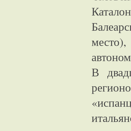
Катало
Балеарс
место),
автоном
В двад
регио
«испа
итальян