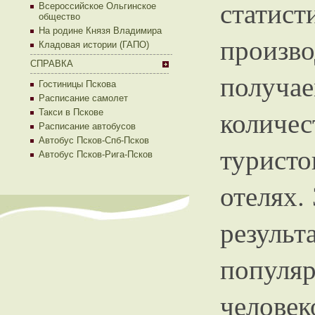
стати
Всероссийское Ольгинское
общество
На родине Князя Владимира
произво
Кладовая истории (ГАПО)
СПРАВКА
получ
Гостиницы Пскова
Расписание самолет
колич
Такси в Пскове
Расписание автобусов
Автобус Псков-Спб-Псков
турист
Автобус Псков-Рига-Псков
отелях.
резуль
популяр
челове