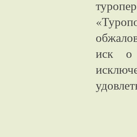
туропер
«Туроп
обжалов
иск о
исключе
удовлет