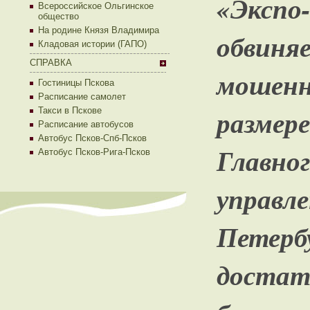
«Эксп
Всероссийское Ольгинское
общество
На родине Князя Владимира
обвин
Кладовая истории (ГАПО)
СПРАВКА
мошенн
Гостиницы Пскова
Расписание самолет
разм
Такси в Пскове
Расписание автобусов
Автобус Псков-Спб-Псков
Глав
Автобус Псков-Рига-Псков
упра
Петерб
достат