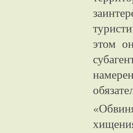
заинтер
турист
этом о
субаге
намерен
обязате
«Обвин
хищени