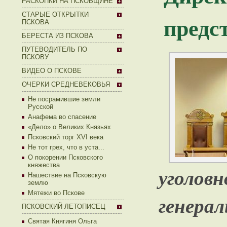
РАСКОПКИ НА ПСКОВЩИНЕ
СТАРЫЕ ОТКРЫТКИ
предс
ПСКОВА
БЕРЕСТА ИЗ ПСКОВА
ПУТЕВОДИТЕЛЬ ПО
ПСКОВУ
ВИДЕО О ПСКОВЕ
ОЧЕРКИ СРЕДНЕВЕКОВЬЯ
Не посрамившие земли
Русской
Анафема во спасение
«Дело» о Великих Князьях
Псковский торг XVI века
Не тот грех, что в уста...
О покорении Псковского
княжества
уголо
Нашествие на Псковскую
землю
Мятежи во Пскове
генер
ПСКОВСКИЙ ЛЕТОПИСЕЦ
Святая Княгиня Ольга