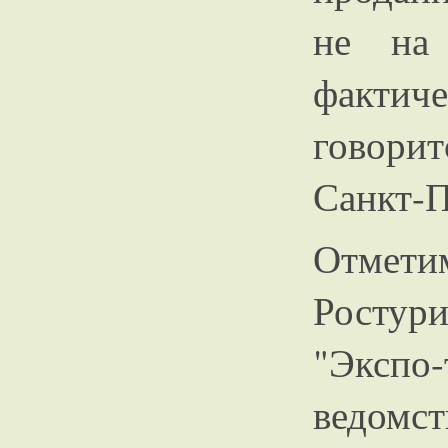
не на 
факти
говори
Санкт-П
Отме
Ростури
"Экспо
ведомс