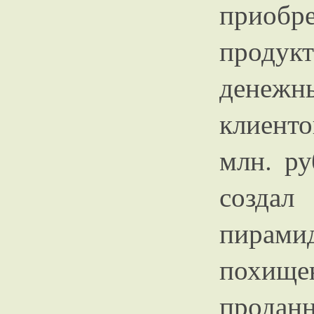
приоб
продукт
денеж
клиент
млн. р
созда
пирам
похище
проданн