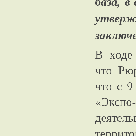
база, в
утвер
заключе
В ходе 
что Рюр
что с 
«Экспо-
деятел
террито