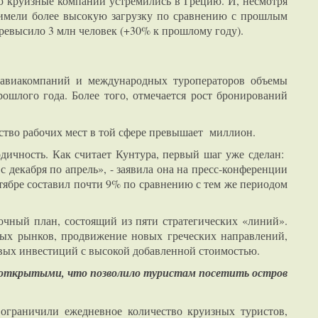
ию круизные компании устремились в Грецию. И, несмотря
а имели более высокую загрузку по сравнению с прошлым
превысило 3 млн человек (+30% к прошлому году).
т авиакомпаний и международных туроператоров объемы
ошлого года. Более того, отмечается рост бронирований
ество рабочих мест в той сфере превышает миллион.
одичность. Как считает Кунтура, первый шаг уже сделан:
 декабря по апрель», - заявила она на пресс-конференции
ктябре составил почти 9% по сравнению с тем же периодом
очный план, состоящий из пяти стратегических «линий».
ных рынков, продвижение новых греческих направлений,
овых инвестиций с высокой добавленной стоимостью.
сь открытыми, что позволило туристам посетить остров
 ограничили ежедневное количество круизных туристов,