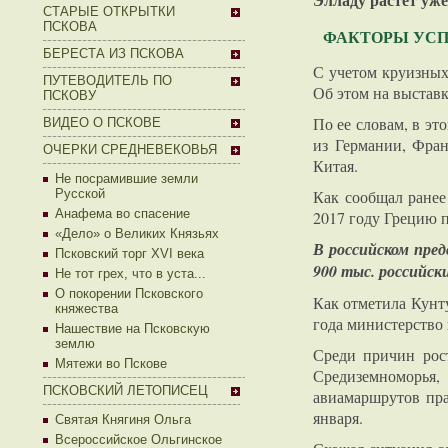
СТАРЫЕ ОТКРЫТКИ
ПСКОВА
ФАКТОРЫ УСП
БЕРЕСТА ИЗ ПСКОВА
С учетом круизных 
ПУТЕВОДИТЕЛЬ ПО
Об этом на выстав
ПСКОВУ
По ее словам, в э
ВИДЕО О ПСКОВЕ
из Германии, Фран
ОЧЕРКИ СРЕДНЕВЕКОВЬЯ
Китая.
Не посрамившие земли
Как сообщал ранее
Русской
Анафема во спасение
2017 году Грецию п
«Дело» о Великих Князьях
В российском пре
Псковский торг XVI века
900 тыс. российск
Не тот грех, что в уста...
О покорении Псковского
Как отметила Кунту
княжества
года министерство 
Нашествие на Псковскую
землю
Среди причин рост
Мятежи во Пскове
Средиземноморья,
ПСКОВСКИЙ ЛЕТОПИСЕЦ
авиамаршрутов пра
января.
Святая Княгиня Ольга
Всероссийское Ольгинское