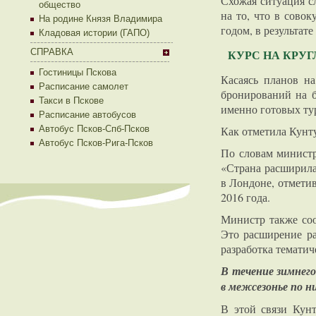
Схожая ситуация с
общество
на то, что в сово
На родине Князя Владимира
годом, в результат
Кладовая истории (ГАПО)
СПРАВКА
КУРС НА КРУ
Гостиницы Пскова
Касаясь планов н
Расписание самолет
бронирований на б
Такси в Пскове
именно готовых ту
Расписание автобусов
Автобус Псков-Спб-Псков
Как отметила Кунту
Автобус Псков-Рига-Псков
По словам министр
«Страна расширила 
в Лондоне, отметив
2016 года.
Министр также соо
Это расширение ра
разработка темати
В течение зимнего
в межсезонье по н
В этой связи Кунт