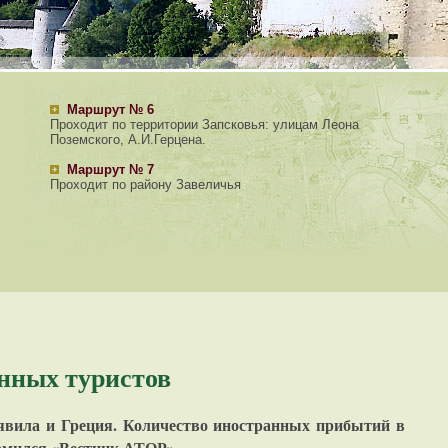
Маршрут № 6
Проходит по территории Запсковья: улицам Леона
Поземского, А.И.Герцена.
Маршрут № 7
Проходит по району Завеличья
анных туристов
заявила и Греция. Количество иностранных прибытий в
комился «Вестник АТОР».