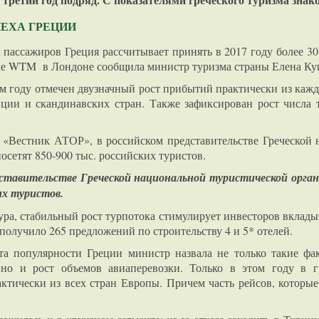
ЕХА ГРЕЦИИ
пассажиров Греция рассчитывает принять в 2017 году более 30
ке WTM в Лондоне сообщила министр туризма страны Елена Ку
том году отмечен двузначный рост прибытий практически из каж
ции и скандинавских стран. Также зафиксирован рост числа
 «Вестник АТОР», в российском представительстве Греческой 
осетят 850-900 тыс. российских туристов.
дставительстве Греческой национальной туристической орган
их туристов.
ра, стабильный рост турпотока стимулирует инвесторов вклады
получило 265 предложений по строительству 4 и 5* отелей.
а популярности Греции министр назвала не только такие фа
 но и рост объемов авиаперевозки. Только в этом году в 
ктически из всех стран Европы. Причем часть рейсов, которы