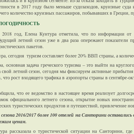
ложилась и в круизном сегменте: из-за отказа заходить в Турц
купности в 2017 году было меньше судозаходов, круизные суд
е чего количество круизных пассажиров, побывавших в Греции, 
ГЛОГОДИЧНОСТЬ
а 2018 год, Елена Кунтура отметила, что по информации о
удущий летний сезон уже в два раза опережают показатели пр
ристических пакетов.
ра, сегодня туризм составляет более 20% ВВП страны, а колич
а, основная задача греческого туризма – это выйти на круглог
свой летний сезон, сегодня мы фиксируем активные прибытия с
, что рост входящего трафика в аэропорты страны в сентябре-о
бщила, что ее ведомство в настоящее время реализует долгоср
мок официального летнего сезона, открытие новых иностран
ческих туристических продуктов и путешествий, привлечение н
 сезона 2016/2017 более 100 отелей на Санторини оставали
изким ценам.
ура рассказала о туристической ситуации на Санторини, где