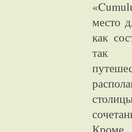
«Cumul
место д
как сос
так
путеше
распол
столиц
сочета
Кроме 