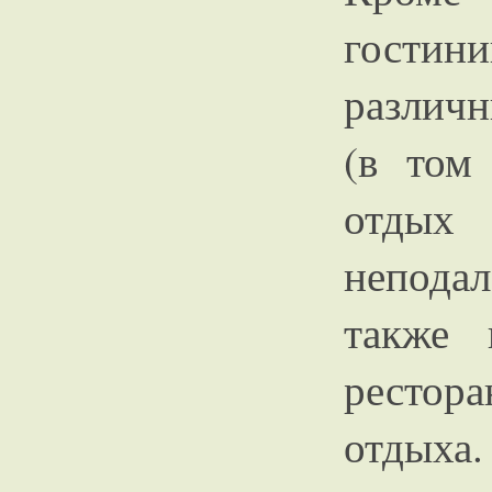
гостин
различ
(в том
отды
непода
также 
рестор
отдых