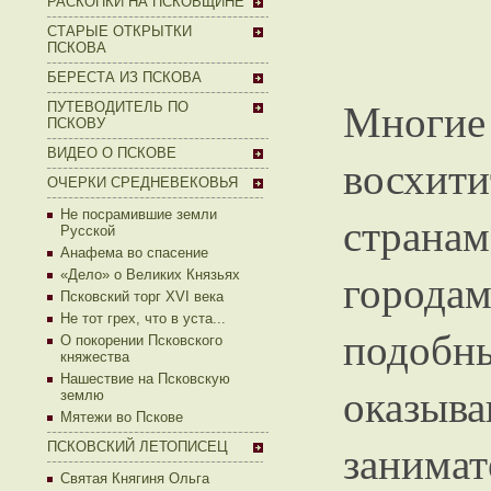
РАСКОПКИ НА ПСКОВЩИНЕ
СТАРЫЕ ОТКРЫТКИ
ПСКОВА
БЕРЕСТА ИЗ ПСКОВА
Многие
ПУТЕВОДИТЕЛЬ ПО
ПСКОВУ
ВИДЕО О ПСКОВЕ
восхит
ОЧЕРКИ СРЕДНЕВЕКОВЬЯ
Не посрамившие земли
страна
Русской
Анафема во спасение
городам
«Дело» о Великих Князьях
Псковский торг XVI века
Не тот грех, что в уста...
подоб
О покорении Псковского
княжества
Нашествие на Псковскую
оказ
землю
Мятежи во Пскове
занима
ПСКОВСКИЙ ЛЕТОПИСЕЦ
Святая Княгиня Ольга