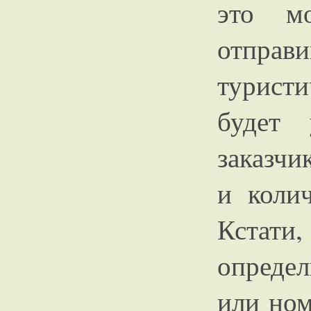
это мо
отпр
туристи
будет
заказчи
и колич
Кстати
опреде
или ном