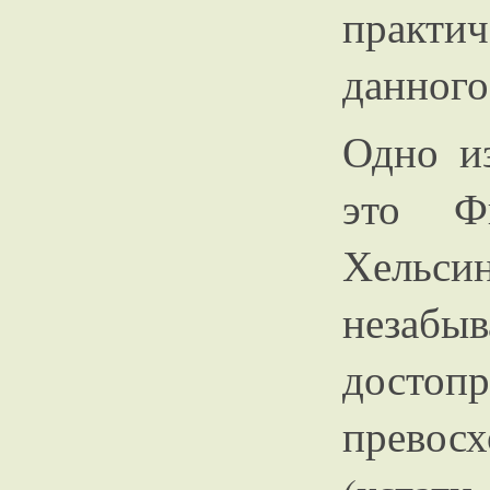
практич
данного
Одно и
это Ф
Хельс
незабы
досто
превос