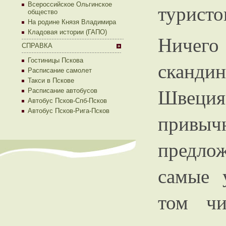
туристо
Всероссийское Ольгинское
общество
На родине Князя Владимира
Кладовая истории (ГАПО)
Ничего
СПРАВКА
Гостиницы Пскова
сканди
Расписание самолет
Такси в Пскове
Швеция
Расписание автобусов
Автобус Псков-Спб-Псков
Автобус Псков-Рига-Псков
привыч
предл
самые 
том чи