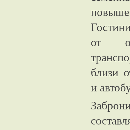
повыш
Гостини
от ос
транспо
близи о
и автоб
Заброн
составл