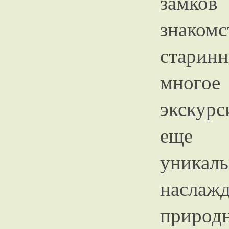
замко
знакомс
старин
многое
экскурс
еще н
уникал
насла
приро