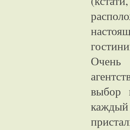
(кстати
распо
настоя
гостин
Очень
агентс
выбор 
каждый
приста