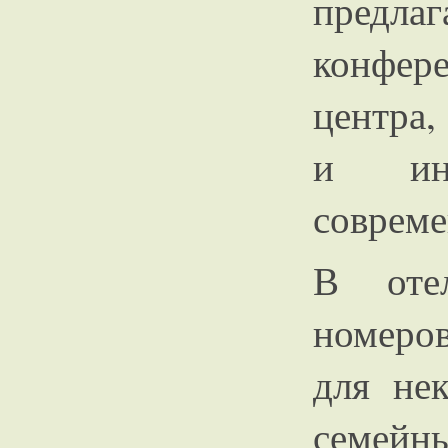
предла
конфер
центра,
и ин
совреме
В оте
номеров
для не
семейн