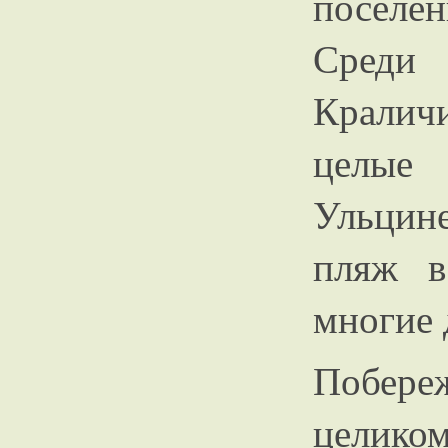
поселе
Среди
Кралич
целые
Ульцин
пляж в
многие 
Побере
цел