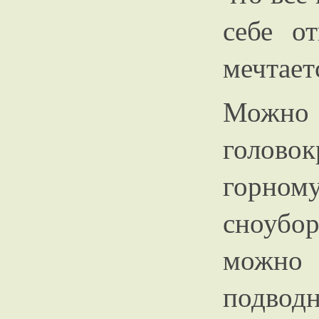
себе о
мечтает
Мож
голово
горно
сноубор
можно 
подво