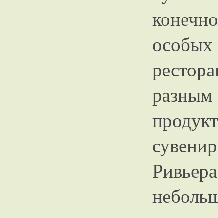
конечно
особы
рестор
разны
проду
сувенир
Ривьер
неболь