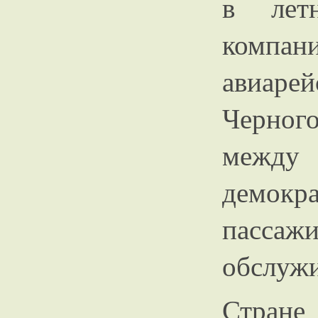
в лет
компа
авиарей
Черного
межд
демокр
пассаж
обслужи
Стране