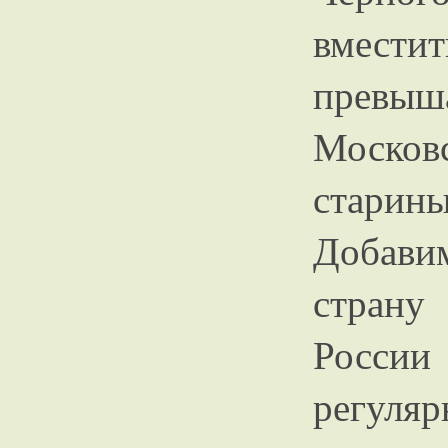
вмест
прев
Моско
старины
Добави
страну
Росси
регуляр