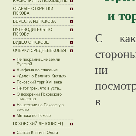
РАСКОПКИ НА ПСКОВЩИНЕ
и то
СТАРЫЕ ОТКРЫТКИ
ПСКОВА
БЕРЕСТА ИЗ ПСКОВА
ПУТЕВОДИТЕЛЬ ПО
С как
ПСКОВУ
ВИДЕО О ПСКОВЕ
сторон
ОЧЕРКИ СРЕДНЕВЕКОВЬЯ
Не посрамившие земли
ни
Русской
Анафема во спасение
«Дело» о Великих Князьях
посмотр
Псковский торг XVI века
Не тот грех, что в уста...
О покорении Псковского
в
княжества
Нашествие на Псковскую
землю
Мятежи во Пскове
ПСКОВСКИЙ ЛЕТОПИСЕЦ
Святая Княгиня Ольга