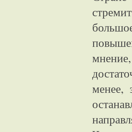
стрем
больш
повыше
мнени
достато
менее, 
останав
напра