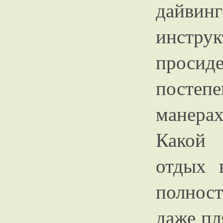
дайвин
инстру
просид
постепе
манера
Какой 
отдых 
полност
даже пл