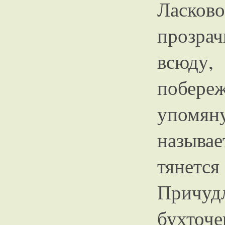
Ласков
прозрач
всюду,
побере
упомяну
называе
тянетс
Причуд
бухточ