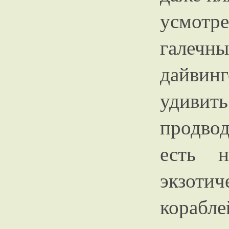
усмот
галеч
дайвин
удивит
продво
есть 
экзоти
корабле