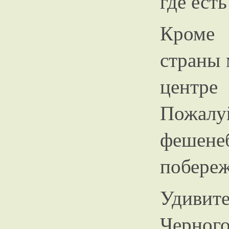
где есть
Кроме 
страны 
центр
Пожа
фешен
побереж
Удиви
Черног