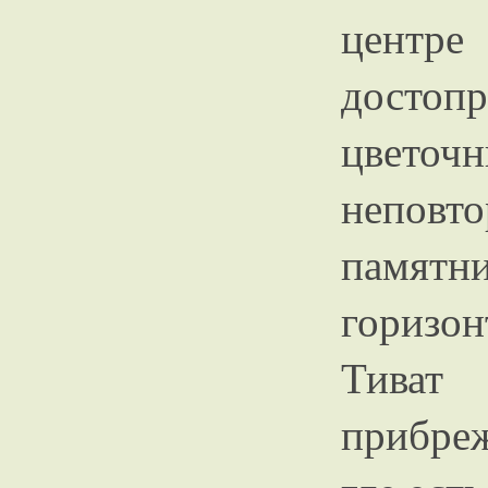
центре
досто
цвет
непов
памятн
горизо
Тива
прибре