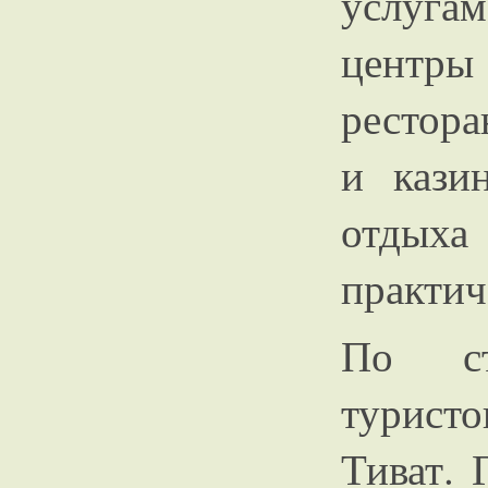
услугам
центры
рестор
и кази
отдыха
практич
По ст
турист
Тиват. 