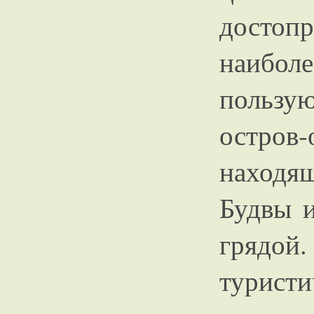
достоп
наиболе
пользу
остро
находя
Будвы и
грядой.
турист