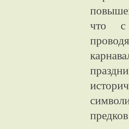
повыше
что с
провод
карнав
празд
исто
символ
предков