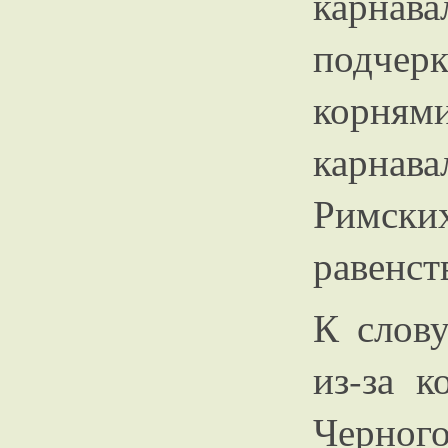
карна
подчерк
корня
карнав
Римски
равенст
К слов
из-за к
Черн