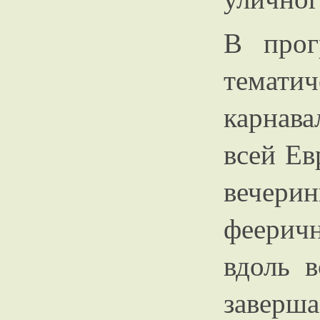
В прог
тематич
карнав
всей Ев
вечерин
феерич
вдоль 
завер