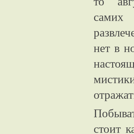
то авг
самих 
развлеч
нет в н
насто
мистики
отражат
Побыват
стоит 