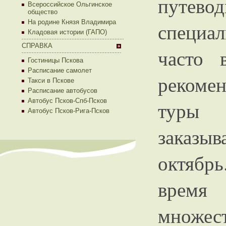
путево
Всероссийское Ольгинское
общество
На родине Князя Владимира
специа
Кладовая истории (ГАПО)
СПРАВКА
часто 
Гостиницы Пскова
Расписание самолет
рекоме
Такси в Пскове
Расписание автобусов
Автобус Псков-Спб-Псков
туры 
Автобус Псков-Рига-Псков
заказы
октябр
время
множ