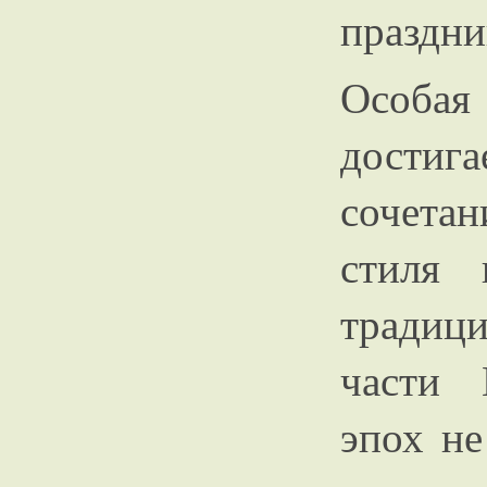
праздни
Особа
достига
сочета
стиля 
традиц
части 
эпох не