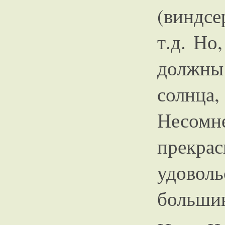
(виндсе
т.д. Но
должны
солнца
Несомн
прек
удовол
большин