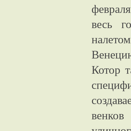
феврал
весь г
налетом
Венеци
Котор т
спец
создава
венко
уличног