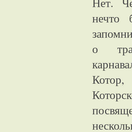
Нет. Ч
нечто 
запомни
о тра
карнав
Котор
Которс
посвящ
несколь