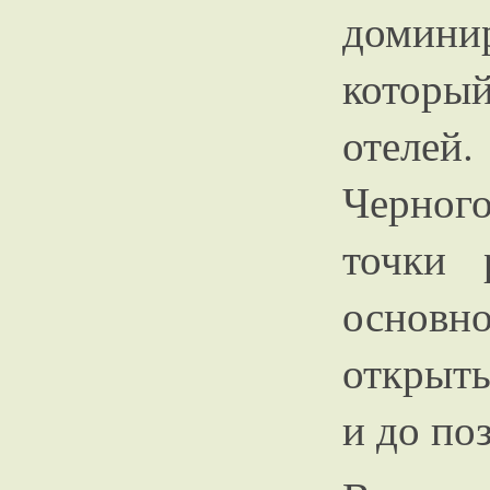
домин
который
отелей
Черног
точки 
основн
открыты
и до по