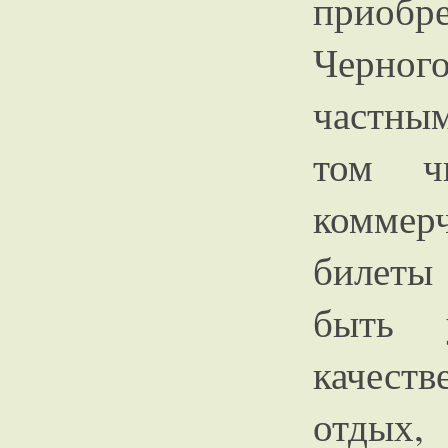
приоб
Черн
частны
том ч
коммер
билеты
быть 
качест
отды