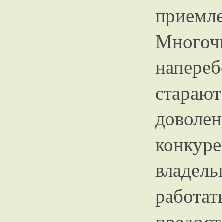
при
Многоч
напереб
стара
довол
конкуре
владе
работа
предост