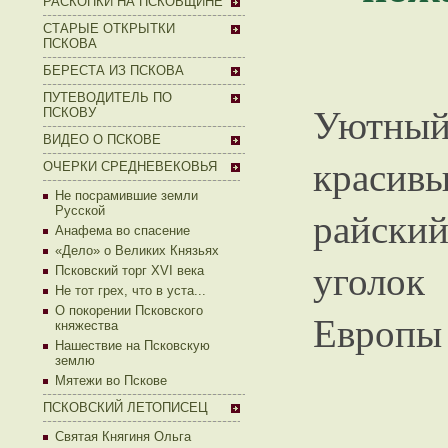
РАСКОПКИ НА ПСКОВЩИНЕ
СТАРЫЕ ОТКРЫТКИ
ПСКОВА
БЕРЕСТА ИЗ ПСКОВА
ПУТЕВОДИТЕЛЬ ПО
Уютный
ПСКОВУ
ВИДЕО О ПСКОВЕ
красив
ОЧЕРКИ СРЕДНЕВЕКОВЬЯ
Не посрамившие земли
райски
Русской
Анафема во спасение
«Дело» о Великих Князьях
уголок
Псковский торг XVI века
Не тот грех, что в уста...
О покорении Псковского
Европы
княжества
Нашествие на Псковскую
землю
Мятежи во Пскове
ПСКОВСКИЙ ЛЕТОПИСЕЦ
Святая Княгиня Ольга