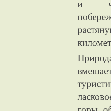
и чис
побере
растя
киломе
Приро
вмешае
туристи
ласково
горы, о