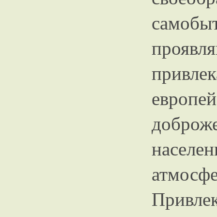
самобы
проявл
привл
европ
добро
населе
атмос
Привле