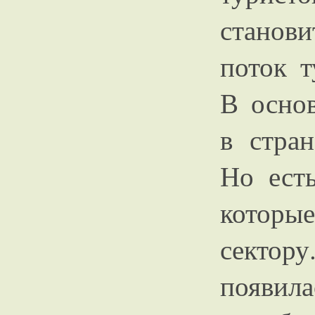
станови
поток т
В осно
в стран
Но ест
которы
секто
появил