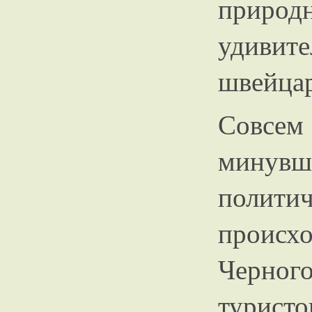
природ
удивит
швейцар
Совсе
минувш
полит
проис
Черног
туристо