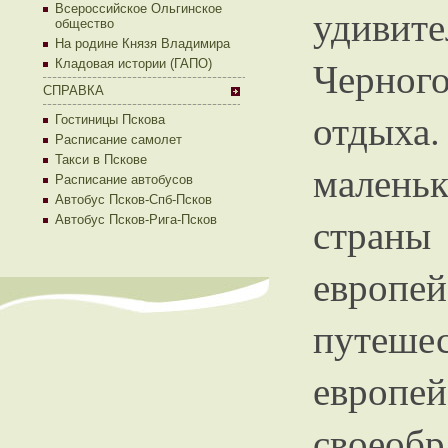
удивит
Всероссийское Ольгинское
общество
На родине Князя Владимира
Черног
Кладовая истории (ГАПО)
СПРАВКА
отдых
Гостиницы Пскова
Расписание самолет
Такси в Пскове
маленьк
Расписание автобусов
Автобус Псков-Спб-Псков
стран
Автобус Псков-Рига-Псков
европе
путешес
европе
своео