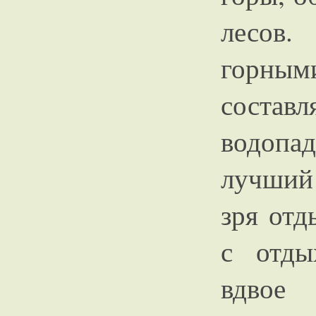
лесов.
горны
состав
водопа
лучший
зря отд
с отды
вдвое 