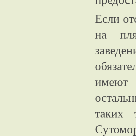
Если от
на пля
заведе
обязат
имеют 
осталь
таких 
Суто