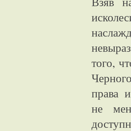
Взяв н
иско
наслаж
невыра
того, ч
Черног
права 
не мен
дост