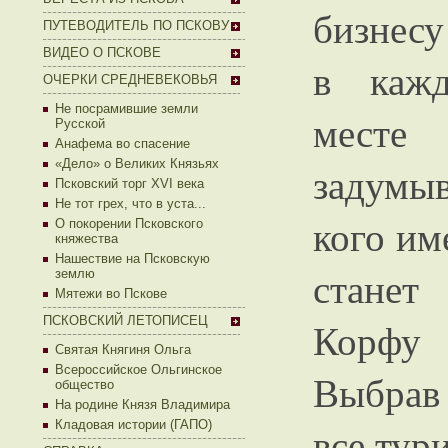
бизнесу
ПУТЕВОДИТЕЛЬ ПО ПСКОВУ
ВИДЕО О ПСКОВЕ
в каж
ОЧЕРКИ СРЕДНЕВЕКОВЬЯ
Не посрамившие земли
месте
Русской
Анафема во спасение
«Дело» о Великих Князьях
задумыв
Псковский торг XVI века
Не тот грех, что в уста...
кого им
О покорении Псковского
княжества
Нашествие на Псковскую
станет
землю
Мятежи во Пскове
ПСКОВСКИЙ ЛЕТОПИСЕЦ
Корфу 
Святая Княгиня Ольга
Всероссийское Ольгинское
Выбрав
общество
На родине Князя Владимира
Кладовая истории (ГАПО)
все тур