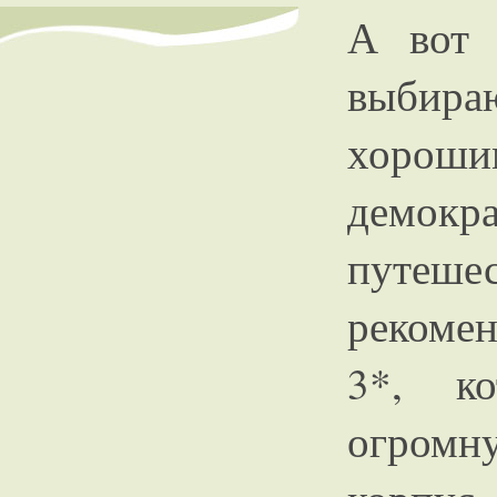
А вот 
выбир
хор
демокр
путе
рекоме
3*, к
огромн