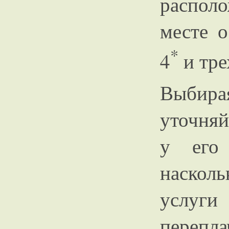
распол
месте о
*
4
и тре
Выбир
уточняй
у его 
наскол
услуг
перепл