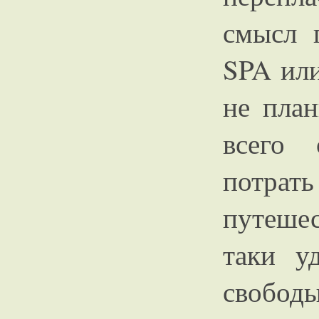
смысл 
SPA или
не пла
всего 
потрат
путешес
таки у
свобод