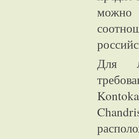
можно
соотно
российс
Для 
требов
Kontok
Chandr
распол