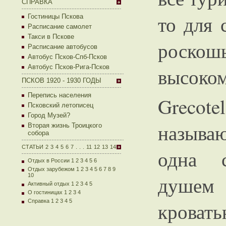
СПРАВКА
то для 
Гостиницы Пскова
Расписание самолет
Такси в Пскове
роскошь
Расписание автобусов
Автобус Псков-Спб-Псков
Автобус Псков-Рига-Псков
высоко
ПСКОВ 1920 - 1930 ГОДЫ
Перепись населения
Grecote
Псковский летописец
Город Музей?
называю
Вторая жизнь Троицкого
собора
СТАТЬИ
2
3
4
5
6
7
.
.
.
11
12
13
14
одна с
Отдых в России 1
2
3
4
5
6
Отдых зарубежом 1
2
3
4
5
6
7
8
9
10
душем
Активный отдых 1
2
3
4
5
О гостиницах 1
2
3
4
Справка 1
2
3
4
5
кровать