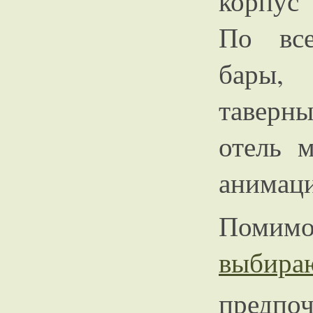
корпус
По все
бары,
таверн
отель 
анимаци
Помимо
выби
предпо