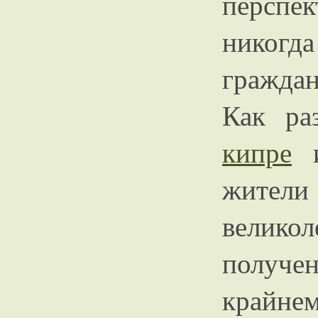
перспек
никогда
граждан
Как р
кипре
и
жители
велик
получе
крайнем