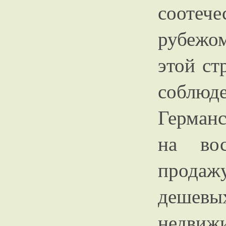
соотече
рубежо
этой ст
соблюд
Герман
на во
продаж
деше
недви