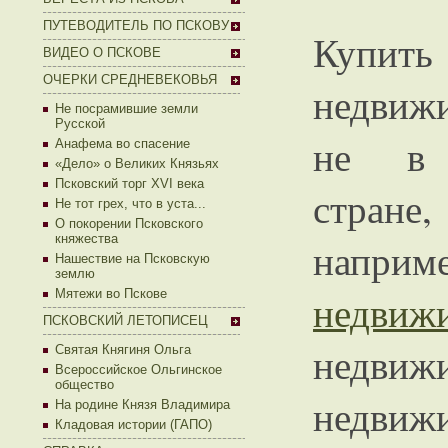
ПУТЕВОДИТЕЛЬ ПО ПСКОВУ
Купить
ВИДЕО О ПСКОВЕ
ОЧЕРКИ СРЕДНЕВЕКОВЬЯ
недвиж
Не посрамившие земли
Русской
не в
Анафема во спасение
«Дело» о Великих Князьях
Псковский торг XVI века
стране,
Не тот грех, что в уста...
О покорении Псковского
княжества
наприме
Нашествие на Псковскую
землю
Мятежи во Пскове
недв
ПСКОВСКИЙ ЛЕТОПИСЕЦ
недвижи
Святая Княгиня Ольга
Всероссийское Ольгинское
общество
недви
На родине Князя Владимира
Кладовая истории (ГАПО)