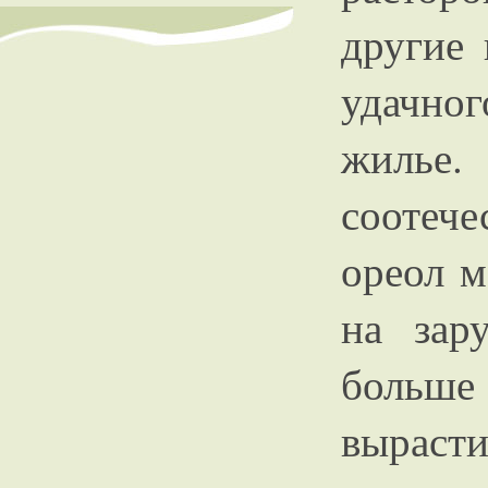
другие 
удачног
жилье
соотече
ореол м
на зар
больше
вырас