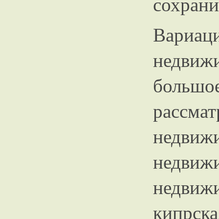
сохрани
Вари
недвиж
большо
рассм
недви
недвиж
недви
кипрск