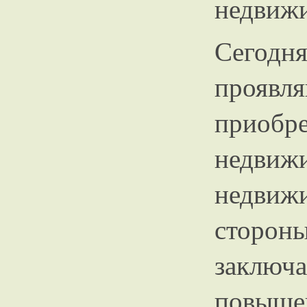
недвиж
Сегодн
проявл
прио
недвиж
недви
стор
заключа
повыш