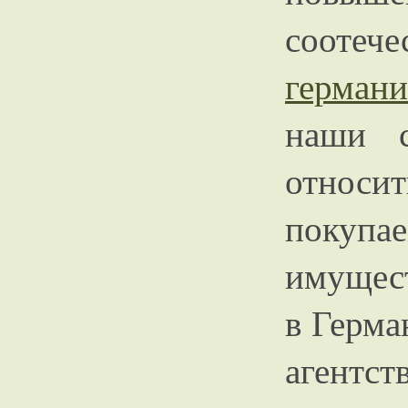
соотече
герман
наши с
относит
поку
имущест
в Герма
агентст