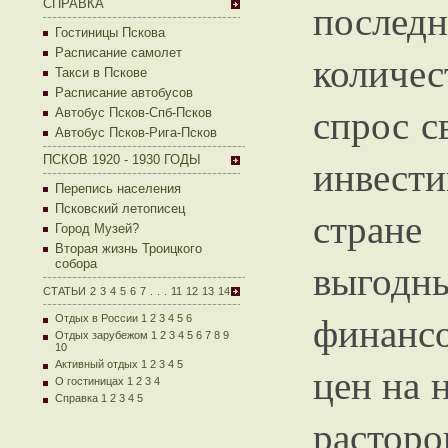
последн
СПРАВКА
Гостиницы Пскова
Расписание самолет
количе
Такси в Пскове
Расписание автобусов
спрос с
Автобус Псков-Спб-Псков
Автобус Псков-Рига-Псков
инвести
ПСКОВ 1920 - 1930 ГОДЫ
Перепись населения
Псковский летописец
стран
Город Музей?
Вторая жизнь Троицкого
выгодны
собора
СТАТЬИ
2
3
4
5
6
7
.
.
.
11
12
13
14
финансо
Отдых в России 1
2
3
4
5
6
Отдых зарубежом 1
2
3
4
5
6
7
8
9
10
Активный отдых 1
2
3
4
5
цен на 
О гостиницах 1
2
3
4
Справка 1
2
3
4
5
расторо