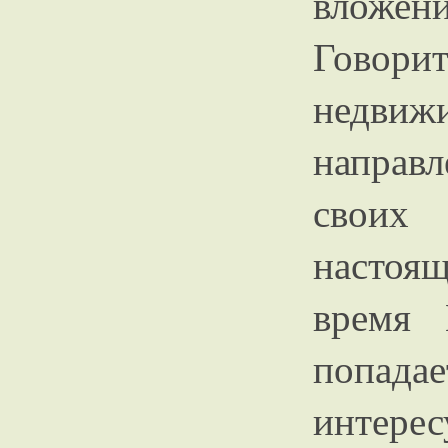
вложен
Говор
недвиж
направ
своих 
настоя
время 
попада
инт