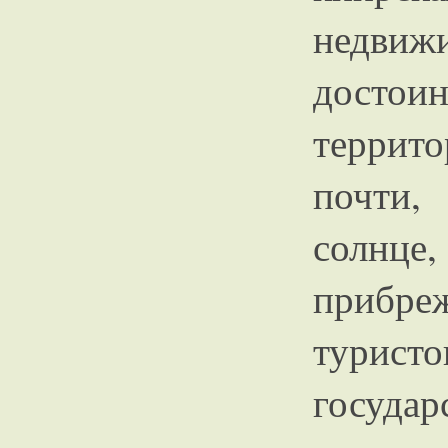
недвиж
достоин
террит
почти,
солнце
прибре
туристо
госуд