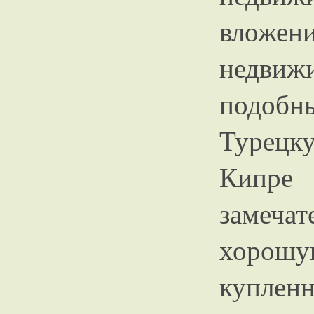
вложен
недвиж
подобн
Турецк
Кипре
замечат
хорошую
купл