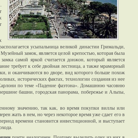
.
т
х
т
х
 располагается усыпальница великой династии Гримальди,
Музейный замок, является целой крепостью, которая была
 замка самой яркой считается донжон, который является
ние требует к себе двойная лестница, а также мраморный
ки, и оканчиваются во дворе, вид которого больше похож
оливах, исторических фактах, технологии создания из нее
 Карлони по теме «Падение фаэтона». Домашнюю часовню
вершине башни, городская панорама, побережье и Альпы,
енному значению, так как, во время покупки виллы или
ерен жать в нем, но через некоторое время уже сдает его в
 период времени становится инвестиционной, и выступает
охода.
нции
почти аналогичен. Поэтому выделить одну из них в