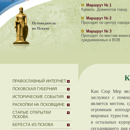
Маршрут № 1
Кремль. Довмонтов город
Маршрут № 2
Путеводитель
Проходит по центру города
по Пскову
Маршрут № 3
Проходит по местам воинс
средневековья и ВОВ
К
ПРАВОСЛАВНЫЙ ИНТЕРНЕТ
ПСКОВСКАЯ ГУБЕРНИЯ
Кан Сюр Мер явля
заслужил с помощ
ИСТОРИЧЕСКИЕ СОБЫТИЯ
является местом, 
РАСКОПКИ НА ПСКОВЩИНЕ
огромным ипподр
СТАРЫЕ ОТКРЫТКИ
мировых туристов. 
ПСКОВА
в остальных куро
БЕРЕСТА ИЗ ПСКОВА
сегодняшнего дня 