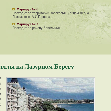
Маршрут № 6
Проходит по территории Запсковья: улицам Леона
Поземского, А.И.Герцена.
Маршрут № 7
Проходит по району Завеличья
иллы на Лазурном Берегу
н
ь
м
и
и
о
я