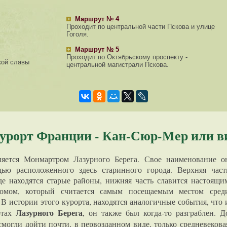
Маршрут № 4
Проходит по центральной части Пскова и улице
Гоголя.
Маршрут № 5
Проходит по Октябрьскому проспекту -
кой славы
центральной магистрали Пскова.
урорт Франции - Кан-Сюр-Мер или в
ется Монмартром Лазурного Берега. Свое наименование о
ью расположенного здесь старинного города. Верхняя част
где находятся старые районы, нижняя часть славится настоящи
омом, который считается самым посещаемым местом сред
В истории этого курорта, находятся аналогичные события, что 
Лазурного Берега
ртах
, он также был когда-то разграблен. Д
смогли дойти почти, в первозданном виде, только средневекова