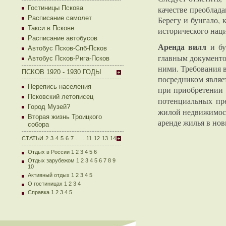
Гостиницы Пскова
качестве преоблад
Расписание самолет
Берегу и бунгало, 
Такси в Пскове
исторического нац
Расписание автобусов
Аренда вилл
и бу
Автобус Псков-Спб-Псков
главным документо
Автобус Псков-Рига-Псков
ними. Требования в
ПСКОВ 1920 - 1930 ГОДЫ
посредником являе
Перепись населения
при приобретении 
Псковский летописец
потенциальных пре
Город Музей?
жилой недвижимост
Вторая жизнь Троицкого
аренде жилья в но
собора
СТАТЬИ
2
3
4
5
6
7
.
.
.
11
12
13
14
Отдых в России 1
2
3
4
5
6
Отдых зарубежом 1
2
3
4
5
6
7
8
9
10
Активный отдых 1
2
3
4
5
О гостиницах 1
2
3
4
Справка 1
2
3
4
5