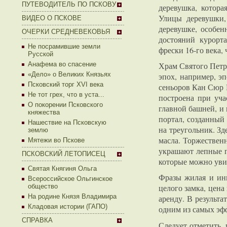
ПУТЕВОДИТЕЛЬ ПО ПСКОВУ
деревушка, котора
Улицы деревушки,
ВИДЕО О ПСКОВЕ
деревушке, особен
ОЧЕРКИ СРЕДНЕВЕКОВЬЯ
достояний курорт
Не посрамившие земли
фрески 16-го века,
Русской
Анафема во спасение
Храм Святого Петр
«Дело» о Великих Князьях
эпох, например, э
Псковский торг XVI века
сеньоров Кан Сюр 
Не тот грех, что в уста...
построена при уча
О покорении Псковского
главной башней, и
княжества
портал, созданный
Нашествие на Псковскую
на треугольник. Зд
землю
масла. Торжествен
Мятежи во Пскове
украшают лепные п
ПСКОВСКИЙ ЛЕТОПИСЕЦ
которые можно увид
Святая Княгиня Ольга
Фразы жилая и ин
Всероссийское Ольгинское
общество
целого замка, цена
На родине Князя Владимира
аренду. В результ
Кладовая истории (ГАПО)
одним из самых эф
СПРАВКА
Следует отметить,