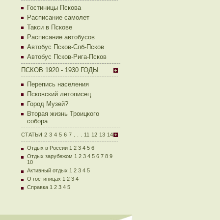
Гостиницы Пскова
Расписание самолет
Такси в Пскове
Расписание автобусов
Автобус Псков-Спб-Псков
Автобус Псков-Рига-Псков
ПСКОВ 1920 - 1930 ГОДЫ
Перепись населения
Псковский летописец
Город Музей?
Вторая жизнь Троицкого
собора
СТАТЬИ
2
3
4
5
6
7
.
.
.
11
12
13
14
Отдых в России 1
2
3
4
5
6
Отдых зарубежом 1
2
3
4
5
6
7
8
9
10
Активный отдых 1
2
3
4
5
О гостиницах 1
2
3
4
Справка 1
2
3
4
5