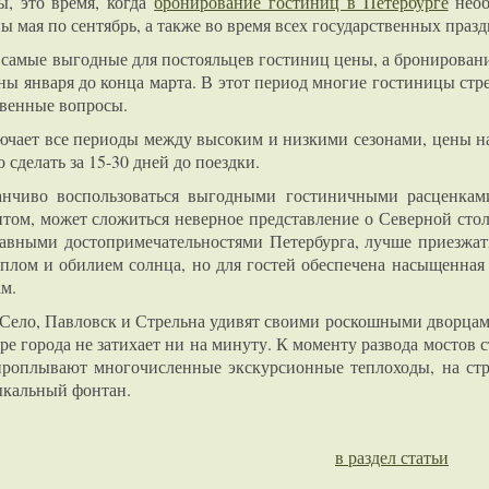
, это время, когда
бронирование гостиниц в Петербурге
необ
ны мая по сентябрь, а также во время всех государственных празд
 самые выгодные для постояльцев гостиниц цены, а бронировани
ины января до конца марта. В этот период многие гостиницы ст
твенные вопросы.
ючает все периоды между высоким и низкими сезонами, цены на
 сделать за 15-30 дней до поездки.
анчиво воспользоваться выгодными гостиничными расценками
ом, может сложиться неверное представление о Северной столи
лавными достопримечательностями Петербурга, лучше приезжат
еплом и обилием солнца, но для гостей обеспечена насыщенная
м.
 Село, Павловск и Стрельна удивят своими роскошными дворцам
ре города не затихает ни на минуту. К моменту развода мостов 
проплывают многочисленные экскурсионные теплоходы, на стр
ыкальный фонтан.
в раздел статьи