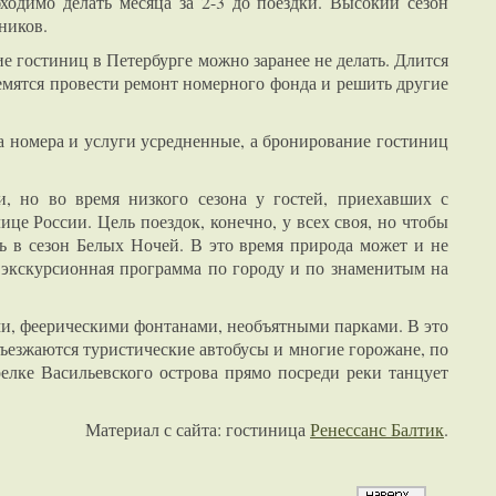
ходимо делать месяца за 2-3 до поездки. Высокий сезон
ников.
е гостиниц в Петербурге можно заранее не делать. Длится
ремятся провести ремонт номерного фонда и решить другие
 номера и услуги усредненные, а бронирование гостиниц
, но во время низкого сезона у гостей, приехавших с
це России. Цель поездок, конечно, у всех своя, но чтобы
ь в сезон Белых Ночей. В это время природа может и не
 экскурсионная программа по городу и по знаменитым на
и, феерическими фонтанами, необъятными парками. В это
съезжаются туристические автобусы и многие горожане, по
елке Васильевского острова прямо посреди реки танцует
Материал с сайта: гостиница
Ренессанс Балтик
.