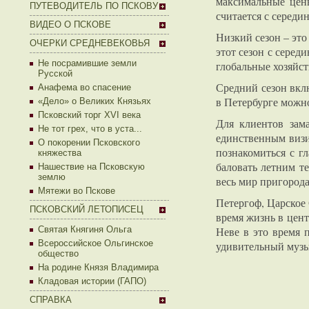
максимальные цены
ПУТЕВОДИТЕЛЬ ПО ПСКОВУ
считается с середи
ВИДЕО О ПСКОВЕ
Низкий сезон – это
ОЧЕРКИ СРЕДНЕВЕКОВЬЯ
этот сезон с серед
Не посрамившие земли
глобальные хозяйс
Русской
Средний сезон вкл
Анафема во спасение
в Петербурге можно
«Дело» о Великих Князьях
Псковский торг XVI века
Для клиентов зам
Не тот грех, что в уста...
единственным визит
О покорении Псковского
познакомиться с г
княжества
баловать летним т
Нашествие на Псковскую
землю
весь мир пригорода
Мятежи во Пскове
Петергоф, Царское
ПСКОВСКИЙ ЛЕТОПИСЕЦ
время жизнь в цент
Святая Княгиня Ольга
Неве в это время 
Всероссийское Ольгинское
удивительный муз
общество
На родине Князя Владимира
Кладовая истории (ГАПО)
СПРАВКА