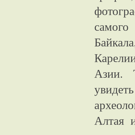
фотогр
самого
Байкал
Карели
Азии. 
увид
археоло
Алтая 