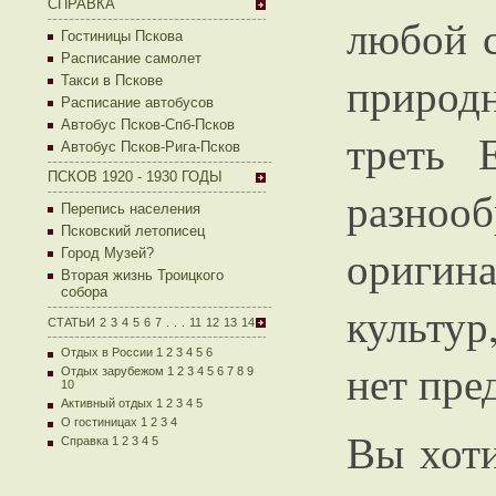
СПРАВКА
любой с
Гостиницы Пскова
Расписание самолет
природ
Такси в Пскове
Расписание автобусов
Автобус Псков-Спб-Псков
треть 
Автобус Псков-Рига-Псков
ПСКОВ 1920 - 1930 ГОДЫ
разноо
Перепись населения
Псковский летописец
ориги
Город Музей?
Вторая жизнь Троицкого
собора
культур
СТАТЬИ
2
3
4
5
6
7
.
.
.
11
12
13
14
Отдых в России 1
2
3
4
5
6
нет пре
Отдых зарубежом 1
2
3
4
5
6
7
8
9
10
Активный отдых 1
2
3
4
5
О гостиницах 1
2
3
4
Вы хоти
Справка 1
2
3
4
5