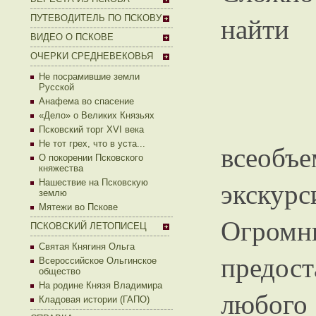
найти 
ПУТЕВОДИТЕЛЬ ПО ПСКОВУ
ВИДЕО О ПСКОВЕ
ОЧЕРКИ СРЕДНЕВЕКОВЬЯ
Не посрамившие земли
Русской
Анафема во спасение
«Дело» о Великих Князьях
Псковский торг XVI века
Не тот грех, что в уста...
всеоб
О покорении Псковского
княжества
экскур
Нашествие на Псковскую
землю
Мятежи во Пскове
Огромн
ПСКОВСКИЙ ЛЕТОПИСЕЦ
Святая Княгиня Ольга
предос
Всероссийское Ольгинское
общество
На родине Князя Владимира
любого
Кладовая истории (ГАПО)