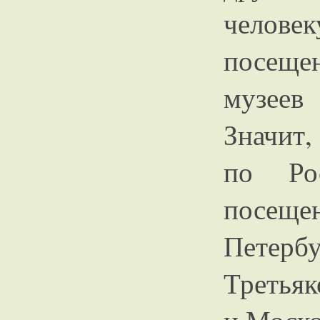
человек
посеще
музеев
Значит,
по Ро
посещ
Пете
Третьяк