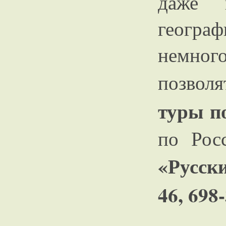
даже 
географ
немног
позво
туры п
по Рос
«Русск
46, 698