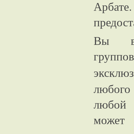
Арбат
предост
Вы вс
групп
эксклю
любого
любой 
может 