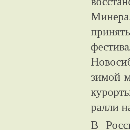
восстан
Минера
принят
фестива
Новоси
зимой 
курорт
ралли н
В Росс