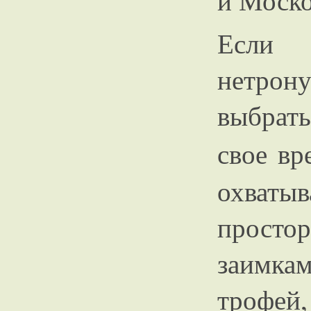
и Моско
Если 
нетрону
выбрать
свое вр
охваты
просто
заимка
троф