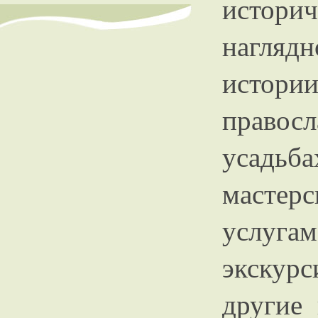
истор
нагляд
истори
правос
усадьб
масте
услуга
экскур
другие