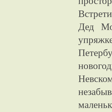
просто
Встрети
Дед Мо
упряжке
Петер
нового
Невск
незабы
малень