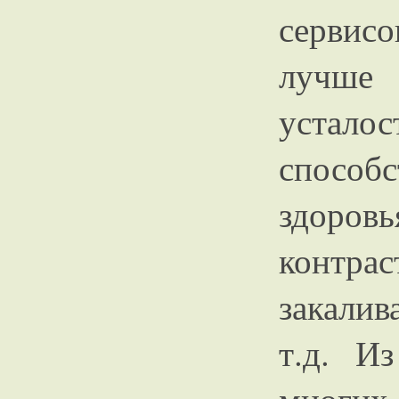
сервис
лучше
устал
способ
здоровь
конт
закалив
т.д. И