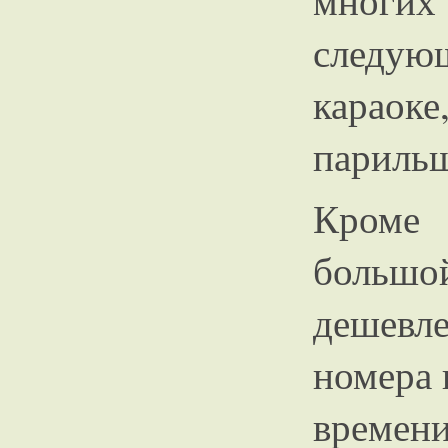
многи
следую
караок
парильщ
Кроме 
большо
дешевл
номера 
времен