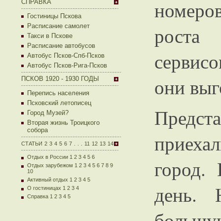
номеро
СПРАВКА
Гостиницы Пскова
Расписание самолет
роста
Такси в Пскове
Расписание автобусов
сервисо
Автобус Псков-Спб-Псков
Автобус Псков-Рига-Псков
они выг
ПСКОВ 1920 - 1930 ГОДЫ
Перепись населения
Псковский летописец
Предст
Город Музей?
Вторая жизнь Троицкого
собора
приеха
СТАТЬИ
2
3
4
5
6
7
.
.
.
11
12
13
14
Отдых в России 1
2
3
4
5
6
город.
Отдых зарубежом 1
2
3
4
5
6
7
8
9
10
Активный отдых 1
2
3
4
5
день. 
О гостиницах 1
2
3
4
Справка 1
2
3
4
5
больш