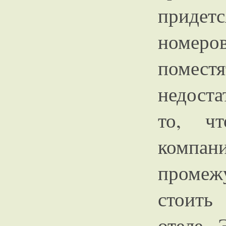
придетс
номеров
помест
недоста
то, ч
комп
промеж
стоить
отеле. 