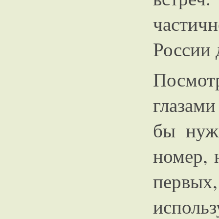
частич
России 
Посмо
глазами
бы нуж
номер, 
перв
использ