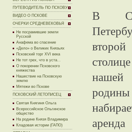
ПУТЕВОДИТЕЛЬ ПО ПСКОВУ
В Са
ВИДЕО О ПСКОВЕ
ОЧЕРКИ СРЕДНЕВЕКОВЬЯ
Петербу
Не посрамившие земли
Русской
второй
Анафема во спасение
«Дело» о Великих Князьях
Псковский торг XVI века
столице
Не тот грех, что в уста...
О покорении Псковского
княжества
нашей
Нашествие на Псковскую
землю
Мятежи во Пскове
родины
ПСКОВСКИЙ ЛЕТОПИСЕЦ
набирае
Святая Княгиня Ольга
Всероссийское Ольгинское
общество
аренда
На родине Князя Владимира
Кладовая истории (ГАПО)