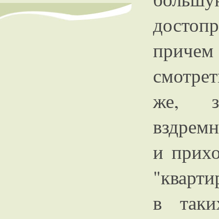
достоп
приче
смотрет
же, з
вздремн
и прих
"кварти
в таки