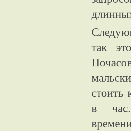
длинны
Следующ
так эт
Почасов
мальск
стоить 
в час
времен