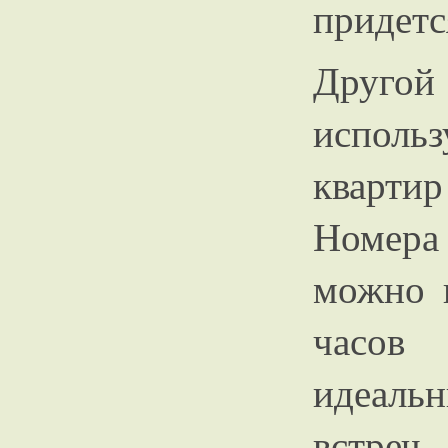
придетс
Другой 
испол
квартир
Номера 
можно в
часов
идеаль
встреч