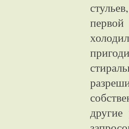
стулье
первой
холоди
пригоди
стира
разреши
собстве
другие
запрос