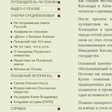
как говорят местн
ПУТЕВОДИТЕЛЬ ПО ПСКОВУ
Кассандра и Айон
ВИДЕО О ПСКОВЕ
читатели о времяп
ОЧЕРКИ СРЕДНЕВЕКОВЬЯ
После прилета в
Не посрамившие земли
путешествия на 
Русской
Халкидики в про
Анафема во спасение
череда отелей разл
«Дело» о Великих Князьях
оном из этих отел
Псковский торг XVI века
напоминающем посе
Не тот грех, что в уста...
Македонии Кассанд
О покорении Псковского
государство.
княжества
Нашествие на Псковскую
Основной континг
землю
Обслуживающий пер
Мятежи во Пскове
Поэтому так называ
ПСКОВСКИЙ ЛЕТОПИСЕЦ
Кухня – отменная.
Святая Княгиня Ольга
традиционных для 
Всероссийское Ольгинское
осьминоги и прочи
общество
один из немногих т
На родине Князя Владимира
Помимо шикарного 
Кладовая истории (ГАПО)
на взятых в отеле 
СПРАВКА