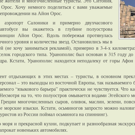
ые жители и многочисленные туристы. Это Ситония,
 Орос. Хочу немного поделиться с вами уважаемые
репровождении на Айон Орос.
 аэропорт Салоники и примерно двухчасового
автобусе вы окажетесь в глубине полуострова
винции Айон Орос. Вдоль побережья протянулась
ичного уровня и количества звезд. Остановились мы в
ей (не хочу заниматься рекламой), примерно в 3-4-х километр
лок городского типа. Уранополис был основан в 315 году до 
ра. Кстати, Уранополис находится неподалеку от горы Афон 
ент отдыхающих в этих местах – туристы, в основном прекло
сонал – это выходцы из восточной Европы, так называемого бы
емого “языкового барьера” практически не чувствуется. Что кас
 Несмотря на то, что полуостров омывается водами Эгейского м
Греции многочисленных сыров, оливок, маслин, зелени, повс
е морские изыски. Кстати, осьминогов запросто можно наловит
уристов из России поймал осьминога на спиннинг).
моря и прекрасной кухни, подкупает и разнообразная экскурс
напрокат новеньких автомобилях.