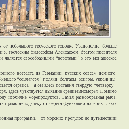
ах от небольшого греческого городка Уранополис, больше
н.э. греческим философом Алексархом, братом правителя
и является своеобразными “воротами” в это монашеское
нного возраста из Германии, русских совсем немного.
вшего “соцлагеря”: поляки, болгары, венгры, украинцы.
ается сервиса – я бы здесь поставил твердую “четверку”.
оря, здесь чувствуется дыхание средиземноморья. Помимо
юду изобилие морепродуктов. Самая разнообразная рыба,
ь прямо неподалеку от берега (буквально на моих глазах
ионная программа – от морских прогулок до путешествий