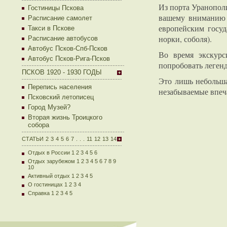
Из порта Уранопол
Гостиницы Пскова
вашему вниманию 
Расписание самолет
европейским госуд
Такси в Пскове
норки, соболя).
Расписание автобусов
Автобус Псков-Спб-Псков
Во время экскурс
Автобус Псков-Рига-Псков
попробовать легенд
ПСКОВ 1920 - 1930 ГОДЫ
Это лишь небольша
Перепись населения
незабываемые впеч
Псковский летописец
Город Музей?
Вторая жизнь Троицкого
собора
СТАТЬИ
2
3
4
5
6
7
.
.
.
11
12
13
14
Отдых в России 1
2
3
4
5
6
Отдых зарубежом 1
2
3
4
5
6
7
8
9
10
Активный отдых 1
2
3
4
5
О гостиницах 1
2
3
4
Справка 1
2
3
4
5