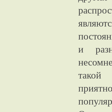
распро
являют
постоя
и разн
несомн
такой 
приятн
популя