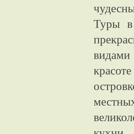
чудесн
Туры в
прекра
видами
красот
остро
местны
великол
кухни