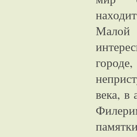
находи
Малой
интерес
городе,
неприс
века, в
Филери
памятки