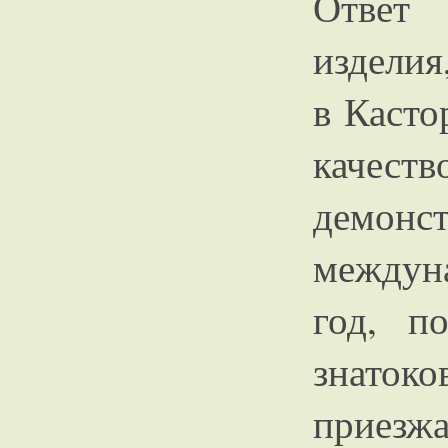
Ответ
изделия
в Касто
каче
дем
междун
год, п
знаток
приезжа