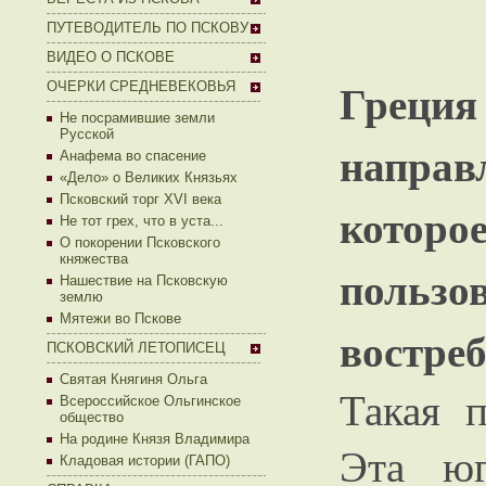
ПУТЕВОДИТЕЛЬ ПО ПСКОВУ
ВИДЕО О ПСКОВЕ
Греци
ОЧЕРКИ СРЕДНЕВЕКОВЬЯ
Не посрамившие земли
Русской
направ
Анафема во спасение
«Дело» о Великих Князьях
Псковский торг XVI века
которо
Не тот грех, что в уста...
О покорении Псковского
княжества
поль
Нашествие на Псковскую
землю
Мятежи во Пскове
востре
ПСКОВСКИЙ ЛЕТОПИСЕЦ
Святая Княгиня Ольга
Такая п
Всероссийское Ольгинское
общество
На родине Князя Владимира
Эта юг
Кладовая истории (ГАПО)