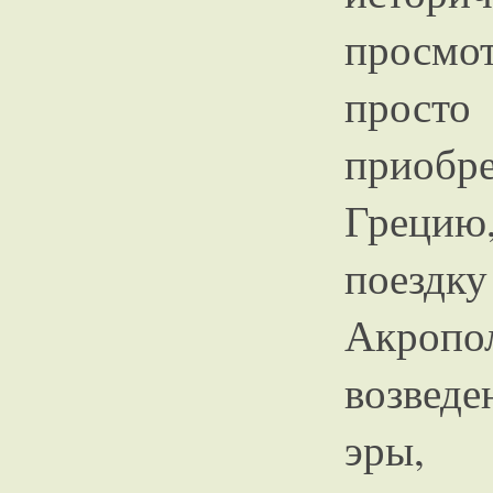
просмот
прос
приобр
Грецию
поезд
Акро
возведе
эры,