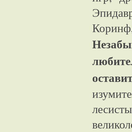
Эпидав
Коринф
Незаб
любит
остави
изуми
лесис
велик