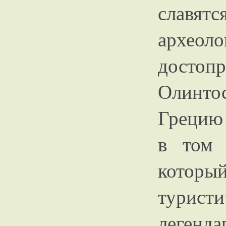
славят
археол
достоп
Олинтос
Грецию 
в том 
который
турис
легенд