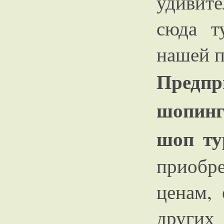
удивит
сюда т
нашей 
Предп
шопинг
шоп ту
приобре
ценам, 
других