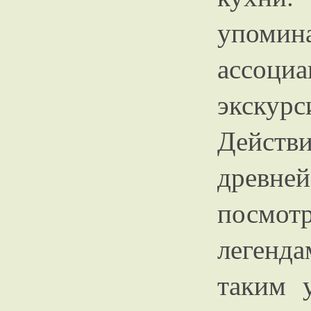
упомина
ассоци
экск
Действ
древн
посмот
легенд
таким 