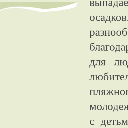
выпада
осадко
разно
благода
для лю
любит
пляжног
молоде
с деть