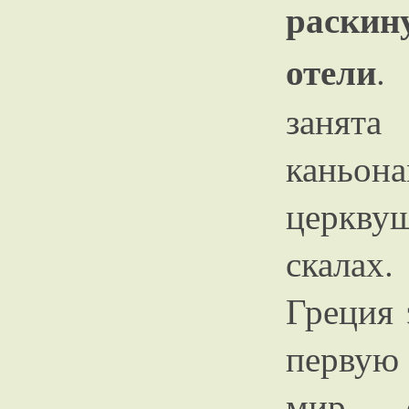
раски
отели
.
занята
каньон
церкву
скалах.
Греция 
первую 
мир о