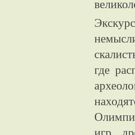
великол
Экску
немыс
скалис
где ра
археол
находят
Олимпи
игр, д