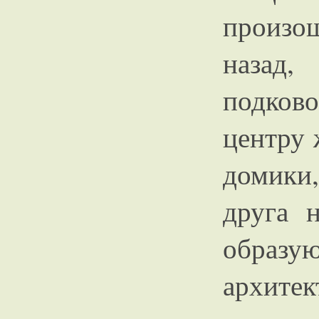
произо
наза
подков
центру 
домики
друга 
образу
архит