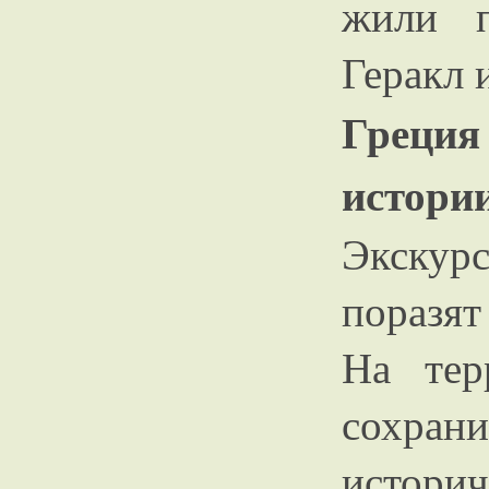
жили п
Геракл 
Греция
истори
Экску
поразя
На тер
сохран
истор