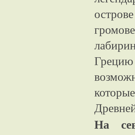
остров
громов
лабир
Грец
возмо
которы
Древне
На се