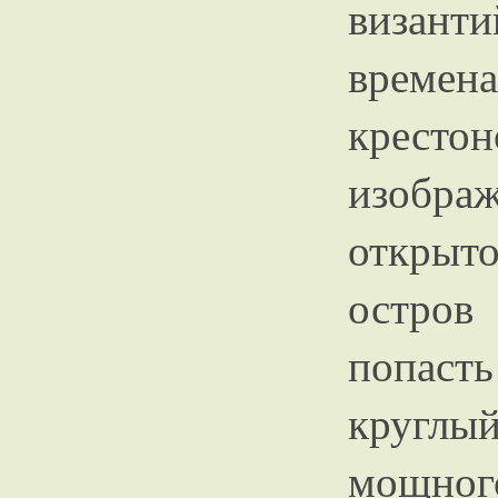
визант
врем
кресто
изобр
открыт
остров
попаст
круглы
мощно