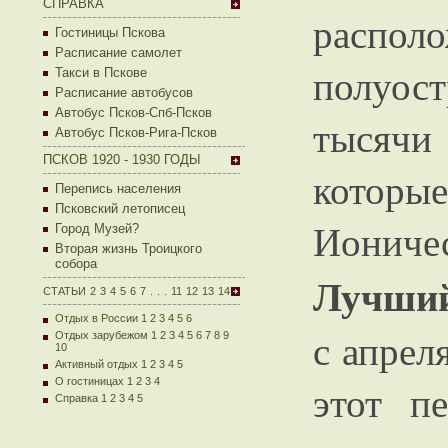
СПРАВКА
распол
Гостиницы Пскова
Расписание самолет
полуост
Такси в Пскове
Расписание автобусов
Автобус Псков-Спб-Псков
тысячи
Автобус Псков-Рига-Псков
ПСКОВ 1920 - 1930 ГОДЫ
которы
Перепись населения
Псковский летописец
Ионичес
Город Музей?
Вторая жизнь Троицкого
собора
Лучший
СТАТЬИ
2
3
4
5
6
7
.
.
.
11
12
13
14
Отдых в России 1
2
3
4
5
6
с апрел
Отдых зарубежом 1
2
3
4
5
6
7
8
9
10
Активный отдых 1
2
3
4
5
О гостиницах 1
2
3
4
этот п
Справка 1
2
3
4
5