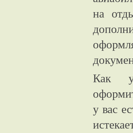
на отд
допол
оформл
докумен
Как у
оформит
у вас е
истекае