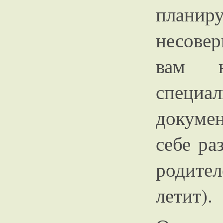
планир
несове
вам н
специа
докуме
себе ра
родител
летит).