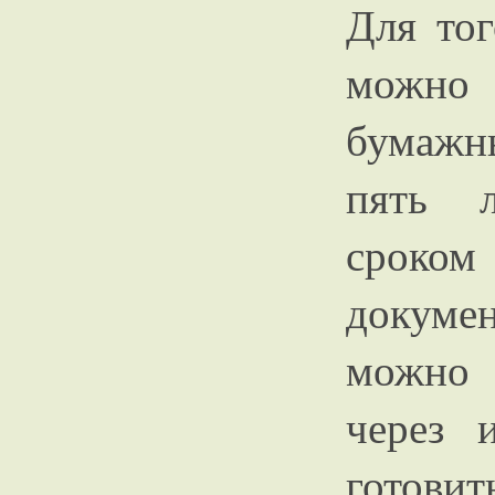
Для тог
можно
бумажн
пять л
сроком
докум
можно 
через 
готови