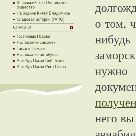
долгожд
Всероссийское Ольгинское
общество
На родине Князя Владимира
о том, 
Кладовая истории (ГАПО)
СПРАВКА
нибуд
Гостиницы Пскова
Расписание самолет
Такси в Пскове
заморс
Расписание автобусов
Автобус Псков-Спб-Псков
нужн
Автобус Псков-Рига-Псков
докум
получен
него вы
авиабил