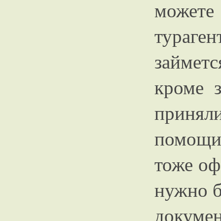
можете
тураге
займет
кроме з
принял
помощи
тоже оф
нужно б
докуме