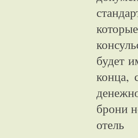
станда
котор
консул
будет и
конца, 
денежно
брони н
отель