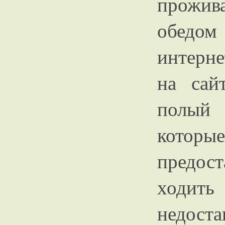
прожив
обедо
интерне
на сай
полый
которы
предос
ходит
недост