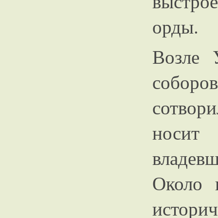
выстро
орды.
Возле 
соборо
сотвор
носит
владевш
Около 
истори