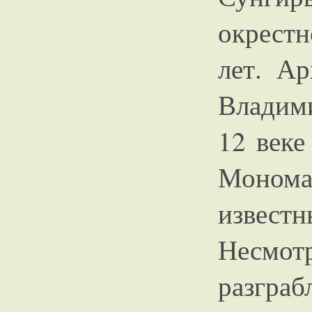
окрест
лет. А
Владим
12 веке
Монома
извест
Несмо
разграб