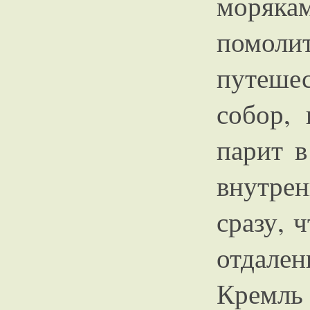
моряка
помол
путеше
собор, 
парит в
внутрен
сразу, 
отдален
Крем