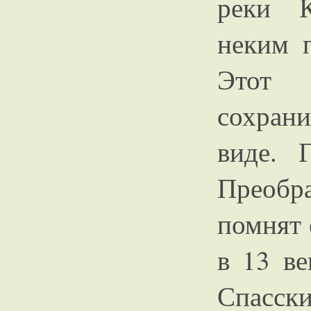
реки К
неким п
Этот
сохрани
виде. 
Преобр
помнят 
в 13 в
Спасски