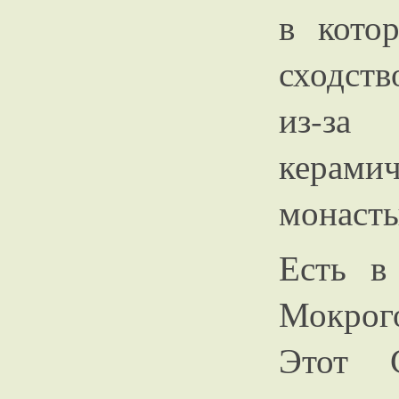
в кото
сходств
из-за
керам
монасты
Есть в
Мокрого
Этот С