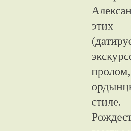
Алекса
этих 
(дати
экскур
пролом
ордынц
стил
Рожде