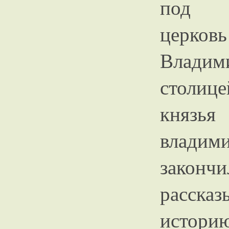
под п
церковь
Влади
столиц
князья
владими
законч
расска
историю