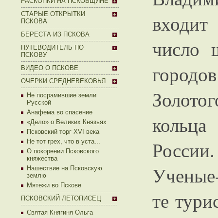
РАСКОПКИ НА ПСКОВЩИНЕ
СТАРЫЕ ОТКРЫТКИ
вход
ПСКОВА
БЕРЕСТА ИЗ ПСКОВА
число 
ПУТЕВОДИТЕЛЬ ПО
ПСКОВУ
городов
ВИДЕО О ПСКОВЕ
ОЧЕРКИ СРЕДНЕВЕКОВЬЯ
Золотог
Не посрамившие земли
Русской
Анафема во спасение
кольца
«Дело» о Великих Князьях
Псковский торг XVI века
России.
Не тот грех, что в уста...
О покорении Псковского
княжества
Ученые
Нашествие на Псковскую
землю
Мятежи во Пскове
те тури
ПСКОВСКИЙ ЛЕТОПИСЕЦ
Святая Княгиня Ольга