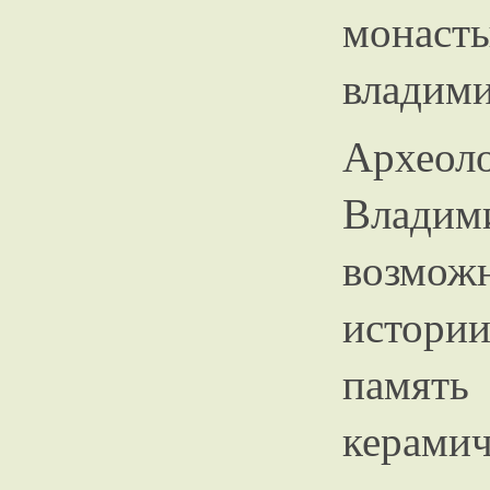
монас
владими
Археол
Влади
возмо
истори
память
керамич