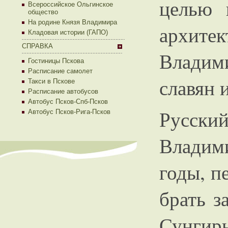
целью 
Всероссийское Ольгинское
общество
На родине Князя Владимира
архитек
Кладовая истории (ГАПО)
СПРАВКА
Владим
Гостиницы Пскова
Расписание самолет
славян 
Такси в Пскове
Расписание автобусов
Автобус Псков-Спб-Псков
Русск
Автобус Псков-Рига-Псков
Владим
годы, п
брать з
Сунги