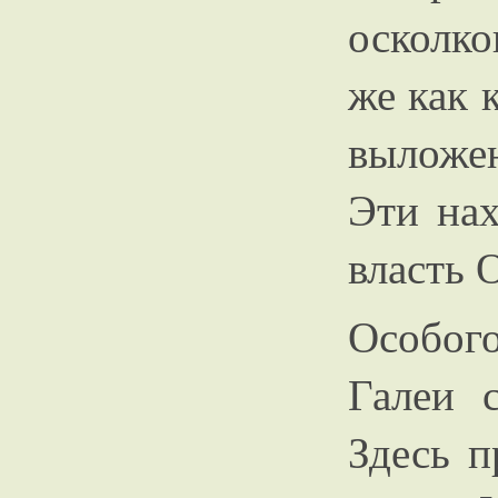
осколко
же как 
выложе
Эти нах
власть 
Особог
Галеи 
Здесь п