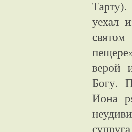
Тарту).
уехал 
святом
пещере
верой 
Богу. 
Иона р
неудив
супруга