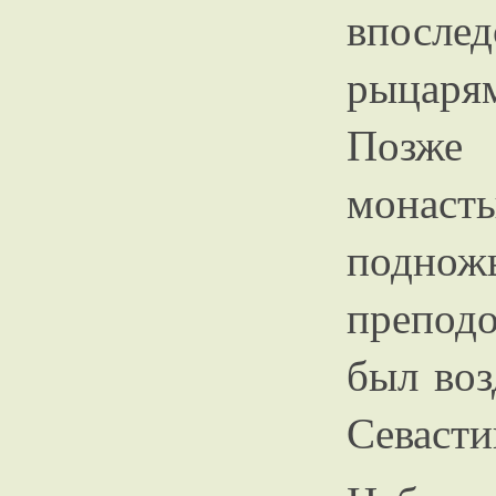
впосл
рыцар
Позже 
монас
подн
препод
был воз
Севасти