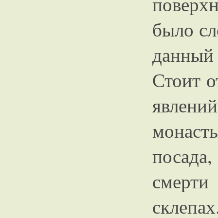
поверхн
было сл
данный 
Стоит о
явлени
монаст
посада
смерти 
склепах