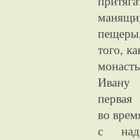
притя
манящи
пещеры
того, ка
монаст
Ивану 
первая
во врем
с над