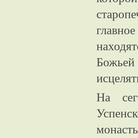
староп
главное
наход
Божьей
исцелят
На сег
Успен
монаст