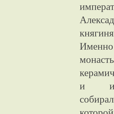
импера
Алексад
княгин
Именно
мона
керамич
и ико
собира
котор