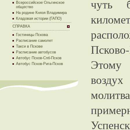
чуть 
Всероссийское Ольгинское
общество
На родине Князя Владимира
киломе
Кладовая истории (ГАПО)
СПРАВКА
распо
Гостиницы Пскова
Расписание самолет
Псков
Такси в Пскове
Расписание автобусов
Автобус Псков-Спб-Псков
Этому 
Автобус Псков-Рига-Псков
возду
молитв
пример
Успен