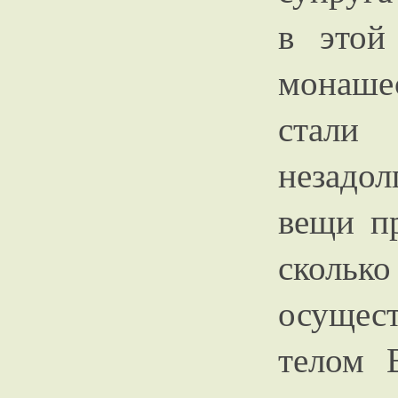
в этой
монаше
стали
незадол
вещи п
скольк
осущес
телом 