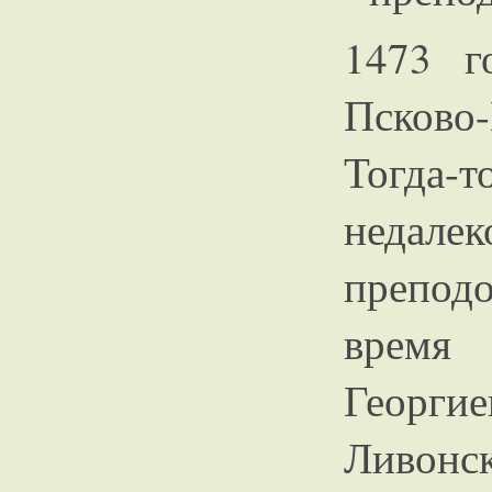
1473 г
Псково
Тогда-т
недал
препод
время
Георг
Ливонс