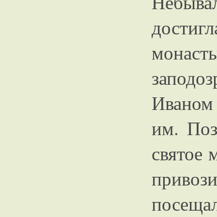
Небыв
достигл
мона
запод
Иваном
им. Поз
святое 
привоз
посеща