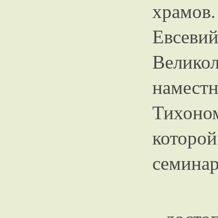
храмов
Евсеви
Вели
намес
Тихоно
которо
семинар