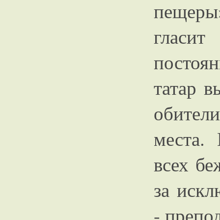
пещеры»
гласи
постоя
татар в
обител
места.
всех бе
за искл
- препо