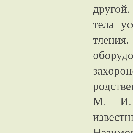
другой
тела у
тления
оборуд
захоро
родств
М. И. 
извест
Нази