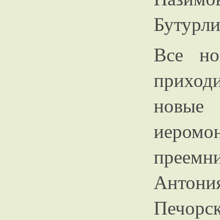
Бутурл
Все но
приход
новые
иером
преемн
Антон
Печорс