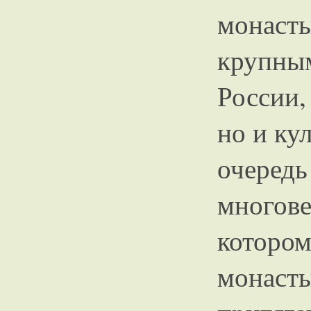
монас
крупн
России,
но и ку
очере
многов
котор
мона