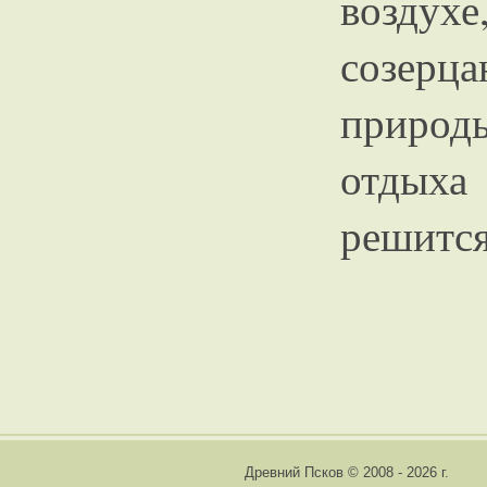
воздух
созерц
природ
отдыха
решится
Древний Псков © 2008 - 2026 г.