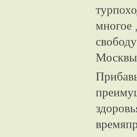
турпох
многое 
свобод
Москвы
Приба
преим
здор
времяп