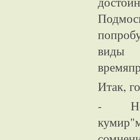
достой
Подм
попроб
виды 
времяп
Итак, г
- Нес
кумир
сомнен