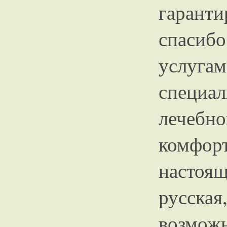
гарант
спасибо
услуга
специ
лечеб
комфо
настоя
русска
возможн