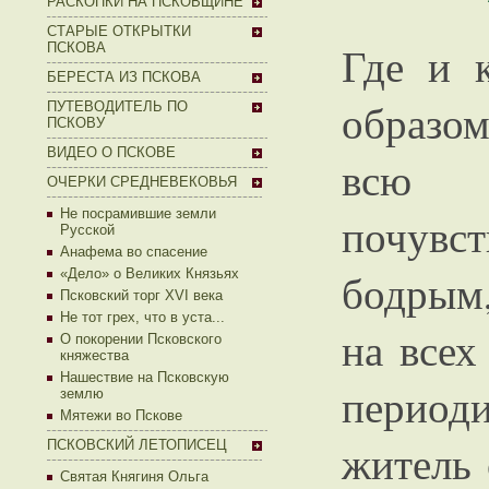
РАСКОПКИ НА ПСКОВЩИНЕ
СТАРЫЕ ОТКРЫТКИ
Где и 
ПСКОВА
БЕРЕСТА ИЗ ПСКОВА
образом
ПУТЕВОДИТЕЛЬ ПО
ПСКОВУ
ВИДЕО О ПСКОВЕ
всю 
ОЧЕРКИ СРЕДНЕВЕКОВЬЯ
Не посрамившие земли
почувс
Русской
Анафема во спасение
бодрым
«Дело» о Великих Князьях
Псковский торг XVI века
Не тот грех, что в уста...
на все
О покорении Псковского
княжества
Нашествие на Псковскую
период
землю
Мятежи во Пскове
житель 
ПСКОВСКИЙ ЛЕТОПИСЕЦ
Святая Княгиня Ольга