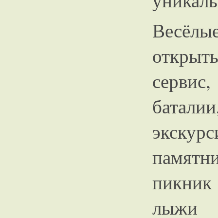
уникал
Весёлые
открыт
сервис
батали
экску
памятн
пикник
лыжи 