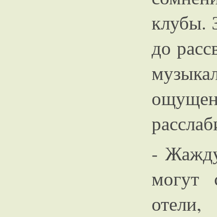
клубы. 
до расс
музыка
ощущен
расслаб
- Жажд
могут 
отел