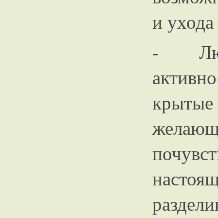
и ухода 
- Люб
актив
крытые 
желающ
почувс
насто
раздел