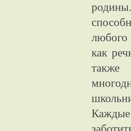
родины.
способ
любого
как реч
также
многодн
школьн
Кажд
заботи