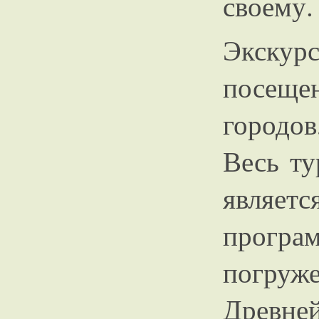
своему.
Экскур
посещен
городо
Весь ту
являет
програ
погруже
Древне