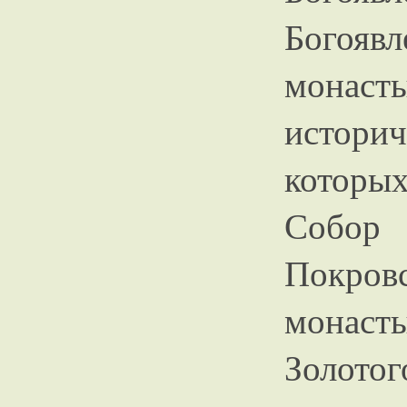
Богоявл
монаст
истори
которых
Собор
Покров
монаст
Золото