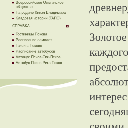
древнер
Всероссийское Ольгинское
общество
На родине Князя Владимира
характе
Кладовая истории (ГАПО)
СПРАВКА
Золот
Гостиницы Пскова
Расписание самолет
Такси в Пскове
кажд
Расписание автобусов
Автобус Псков-Спб-Псков
предо
Автобус Псков-Рига-Псков
абсолю
интере
сегодн
своими