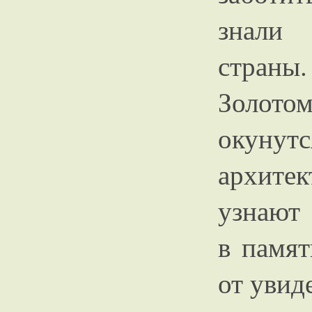
знали 
страны
Золот
окунутс
архит
узнают 
в памят
от увид