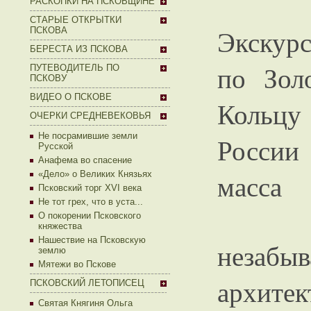
РАСКОПКИ НА ПСКОВЩИНЕ
СТАРЫЕ ОТКРЫТКИ
Экскур
ПСКОВА
БЕРЕСТА ИЗ ПСКОВА
по Зол
ПУТЕВОДИТЕЛЬ ПО
ПСКОВУ
ВИДЕО О ПСКОВЕ
Кольцу
ОЧЕРКИ СРЕДНЕВЕКОВЬЯ
Не посрамившие земли
России 
Русской
Анафема во спасение
масса
«Дело» о Великих Князьях
Псковский торг XVI века
Не тот грех, что в уста...
О покорении Псковского
княжества
Нашествие на Псковскую
незаб
землю
Мятежи во Пскове
архит
ПСКОВСКИЙ ЛЕТОПИСЕЦ
Святая Княгиня Ольга