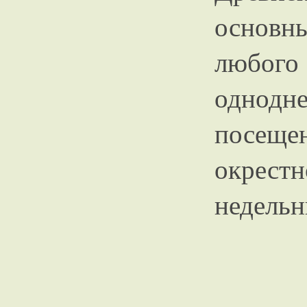
основн
любого
однодн
посе
окрестн
недельн