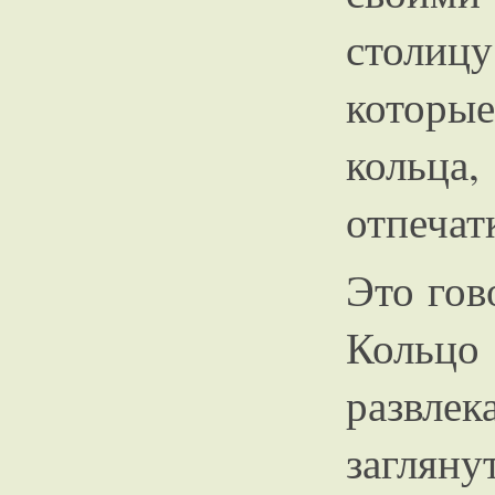
столиц
которы
кольц
отпечат
Это гов
Коль
развле
загляну