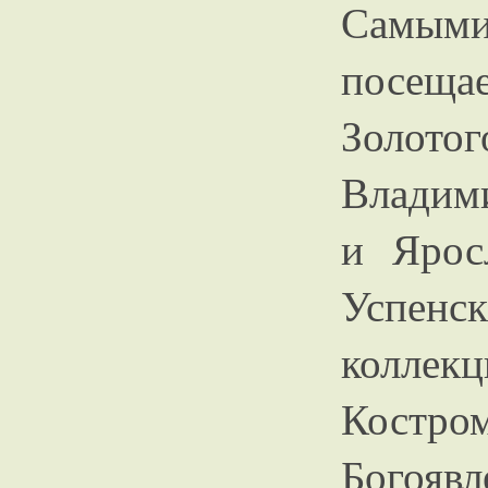
Самым
посещ
Золот
Владими
и Ярос
Успенс
колле
Костром
Богояв