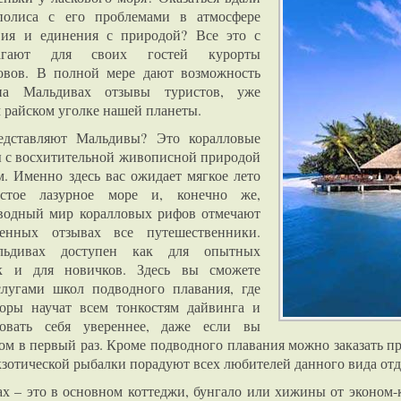
полиса с его проблемами в атмосфере
вия и единения с природой? Все это с
лагают для своих гостей курорты
овов. В полной мере дают возможность
на Мальдивах отзывы туристов, уже
 райском уголке нашей планеты.
едставляют Мальдивы? Это коралловые
ы с восхитительной живописной природой
. Именно здесь вас ожидает мягкое лето
стое лазурное море и, конечно же,
водный мир коралловых рифов отмечают
енных отзывах все путешественники.
ьдивах доступен как для опытных
ак и для новичков. Здесь вы сможете
слугами школ подводного плавания, где
оры научат всем тонкостям дайвинга и
вовать себя увереннее, даже если вы
ом в первый раз. Кроме подводного плавания можно заказать п
кзотической рыбалки порадуют всех любителей данного вида отд
х – это в основном коттеджи, бунгало или хижины от эконом-к