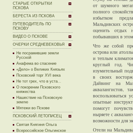
СТАРЫЕ ОТКРЫТКИ
от шумного мега
ПСКОВА
полного спокойст
БЕРЕСТА ИЗ ПСКОВА
избытком пред
Мальдивских остр
ПУТЕВОДИТЕЛЬ ПО
ПСКОВУ
оценить отдых 
побывавших в этом
ВИДЕО О ПСКОВЕ
ОЧЕРКИ СРЕДНЕВЕКОВЬЯ
Что же собой пр
острова или атолл
Не посрамившие земли
и теплым климатом
Русской
Анафема во спасение
круглый год. Чи
«Дело» о Великих Князьях
изумительный под
Псковский торг XVI века
в своих восторж
Не тот грех, что в уста...
Дайвинг на Мал
О покорении Псковского
аквалангистов, т
княжества
воспользоваться у
Нашествие на Псковскую
опытные инструкт
землю
помогут почувст
Мятежи во Пскове
ныряете с акваланг
ПСКОВСКИЙ ЛЕТОПИСЕЦ
возможности для э
Святая Княгиня Ольга
Отели на Мальдива
Всероссийское Ольгинское