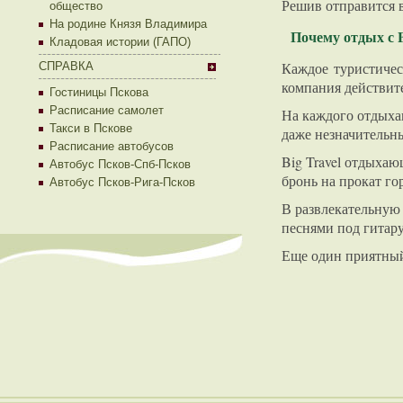
Решив отправится в
общество
На родине Князя Владимира
Почему отдых с B
Кладовая истории (ГАПО)
Каждое туристичес
СПРАВКА
компания действите
Гостиницы Пскова
Расписание самолет
На каждого отдыха
Такси в Пскове
даже незначительн
Расписание автобусов
Big Travel отдыхаю
Автобус Псков-Спб-Псков
бронь на прокат го
Автобус Псков-Рига-Псков
В развлекательную 
песнями под гитару
Еще один приятный