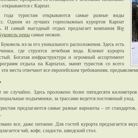
 открываются с Карпат.
 года туристам открываются самые разные виды
сс. Одним из лучших горнолыжных курортов Карпат
ль. И самый выгодный отдых предлагает компания Big
Буковель цены
самые низкие.
уковель из-за его уникального расположения. Здесь есть
чники, где струится лечебная вода. Климат курорта
стый. Богатая инфраструктура и огромный ассортимент
рограмм отдыха на Карпатах, манят туристов со всего
о эти места отвечают все европейским требованиям, предъявляе
ь
 не случайно. Здесь проложено более пятидесяти километров
пециальные подъемники, за трассами ведется постоянный уход.
ристам предлагаются самые разные варианты – от стандартов,
.
умано все, даже питание. Для гостей курорта предлагается вк
длагается чай, кофе, сладости, шведский стол.