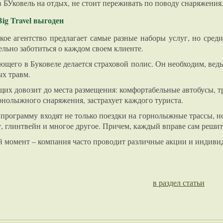
 БУковель на отдых, не стоит переживать по поводу снаряжения.
ig Travel выгоден
кое агентство предлагает самые разные наборы услуг, но среди
льно заботиться о каждом своем клиенте.
ющего в Буковеле делается страховой полис. Он необходим, ве
ых травм.
щих довозит до места размещения: комфортабельные автобусы, 
рнолыжного снаряжения, застрахует каждого туриста.
программу входят не только поездки на горнолыжные трассы, но
, глинтвейн и многое другое. Причем, каждый вправе сам решит
 момент – компания часто проводит различные акции и индивид
в раздел статьи