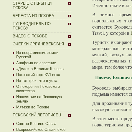
СТАРЫЕ ОТКРЫТКИ
Именно такие виды
ПСКОВА
В зимнее время
БЕРЕСТА ИЗ ПСКОВА
горнолыжных тра
ПУТЕВОДИТЕЛЬ ПО
считается Букове
ПСКОВУ
Travel, у которой в
ВИДЕО О ПСКОВЕ
Туристы выбирают Б
ОЧЕРКИ СРЕДНЕВЕКОВЬЯ
минеральные исто
Не посрамившие земли
мягкий, воздух чи
Русской
развлекательных п
Анафема во спасение
мира, тем более чт
«Дело» о Великих Князьях
Псковский торг XVI века
Почему Буковел
Не тот грех, что в уста...
О покорении Псковского
Буковель выбирают
княжества
подъема имеются с
Нашествие на Псковскую
землю
Для проживания ту
Мятежи во Пскове
высокую стоимость
ПСКОВСКИЙ ЛЕТОПИСЕЦ
В этом месте прод
горке туристам пре
Святая Княгиня Ольга
Всероссийское Ольгинское