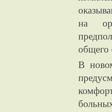
оказыв
на ор
предпо
общего 
В ново
предус
комфо
боль