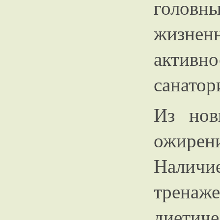
головн
жизненн
актив
санатор
Из нов
ожирен
Наличие
трена
диетич