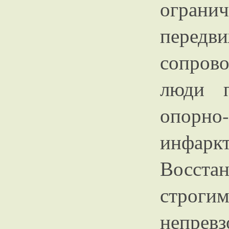
огран
передв
сопров
люди п
опорно
инфа
Восст
строги
непре