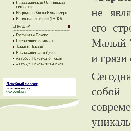
Всероссийское Ольгинское
не явл
общество
На родине Князя Владимира
Кладовая истории (ГАПО)
его стр
СПРАВКА
Гостиницы Пскова
Малый Т
Расписание самолет
Такси в Пскове
и грязи
Расписание автобусов
Автобус Псков-Спб-Псков
Автобус Псков-Рига-Псков
Сегодн
Лечебный массаж
собой 
лечебный массаж
www.wpdis.co
совр
уника