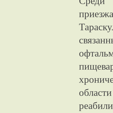
Среди
приезж
Тараску
связан
офтальм
пищев
хрони
облас
реабил