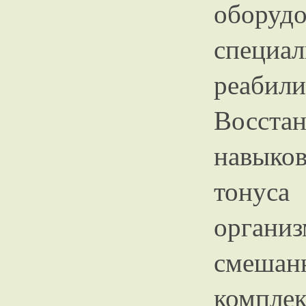
оборудо
специа
реабил
Восста
навыко
тонуса
органи
смеша
комп