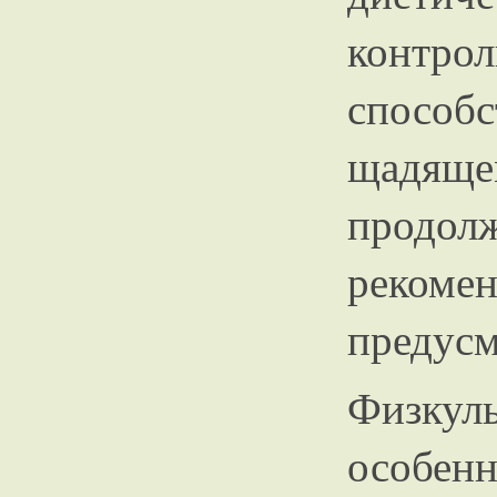
контр
спосо
щадяще
продо
рекоме
предусм
Физкул
особе