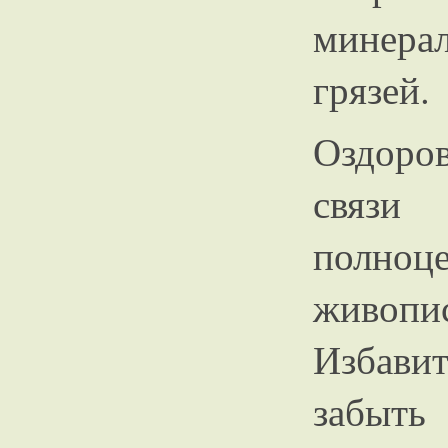
минера
грязей.
Оздоро
связ
полноц
живопи
Избавит
забыть