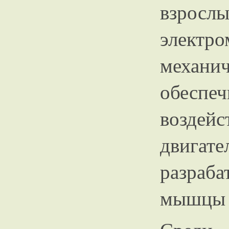
взрослы
элек
механи
обеспеч
воздей
двигат
разраб
мышцы и