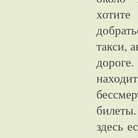
хотите
добрат
такси, 
дороге
наход
бессмер
билеты.
здесь е