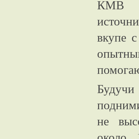
КМВ 
источн
вкупе с
опытн
помога
Будучи
подним
не выс
около 