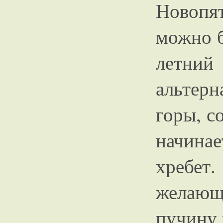
Новопят
можно б
летни
альтер
горы, с
начина
хребе
желающ
пучину