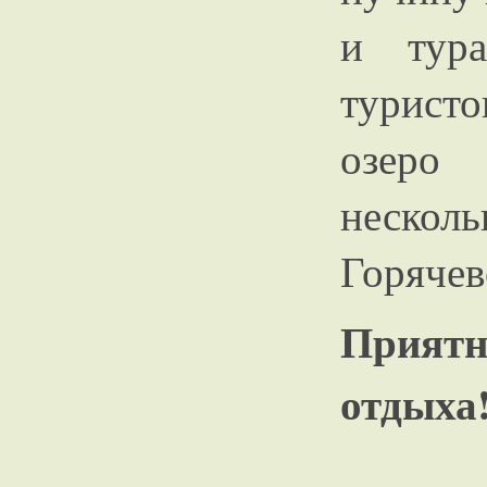
и тура
турист
озеро 
неско
Горячев
Прият
отдыха