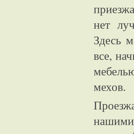
приезжа
нет лу
Здесь 
все, нач
мебел
мехов.
Проезж
нашим