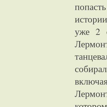
попасть
истории
уже 2 
Лерм
танцева
собира
включа
Лермон
котором