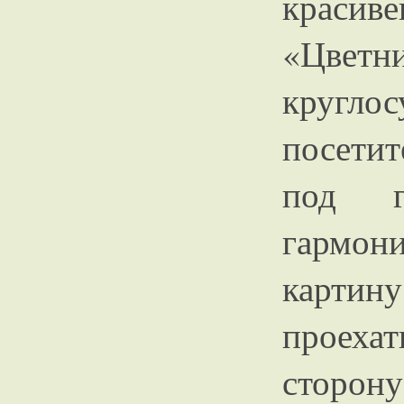
красив
«Цветн
круг
посети
под г
гармон
картину
проехат
сторон