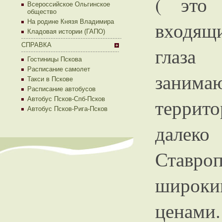
( это 
Всероссийское Ольгинское
общество
входящ
На родине Князя Владимира
Кладовая истории (ГАПО)
СПРАВКА
глаза 
Гостиницы Пскова
Расписание самолет
заним
Такси в Пскове
Расписание автобусов
террит
Автобус Псков-Спб-Псков
Автобус Псков-Рига-Псков
дале
Ставр
широки
ценами