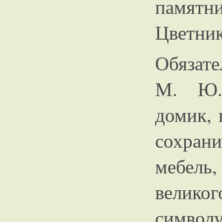
памятн
Цветник
Обязате
М. Ю.
домик, 
сохрани
мебел
велико
симво