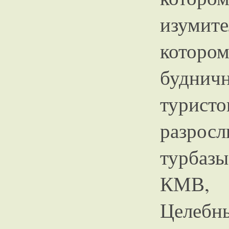
изумите
которо
буднич
турист
разросл
турбаз
КМВ, 
Целебн