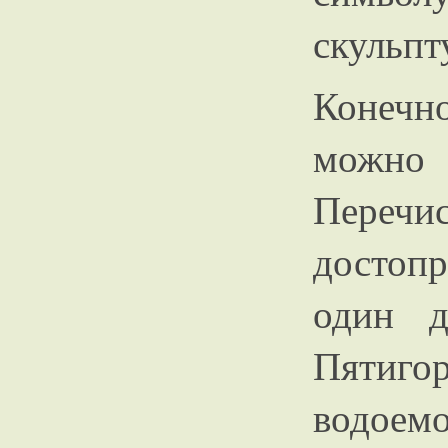
скульпт
Конечн
можно 
Пер
достоп
один д
Пятиго
водоем