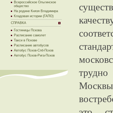
существ
Всероссийское Ольгинское
общество
На родине Князя Владимира
каче
Кладовая истории (ГАПО)
СПРАВКА
соот
Гостиницы Пскова
Расписание самолет
Такси в Пскове
станд
Расписание автобусов
Автобус Псков-Спб-Псков
москов
Автобус Псков-Рига-Псков
трудно
Моск
востреб
это ст