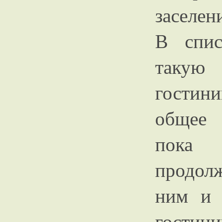
заселен
В спис
такую 
гостини
общее 
пока 
продолж
ним и 
гостин