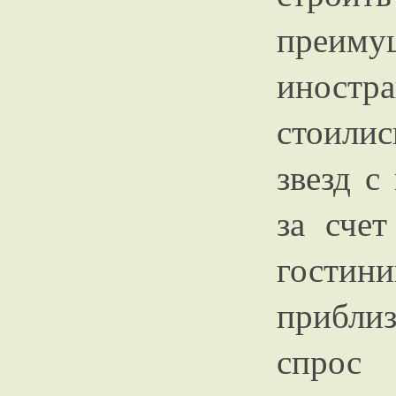
преиму
иностр
стоили
звезд с
за сче
гостин
прибли
спрос