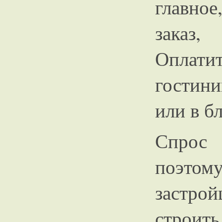
главное
заказ,
Оплат
гостини
или в б
Спрос
поэтом
застро
стр