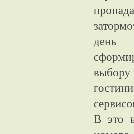
пропад
заторм
день
сформи
выбор
гости
сервисо
В это 