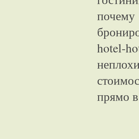
почему
бронир
hotel-
неплох
стоимо
прямо в