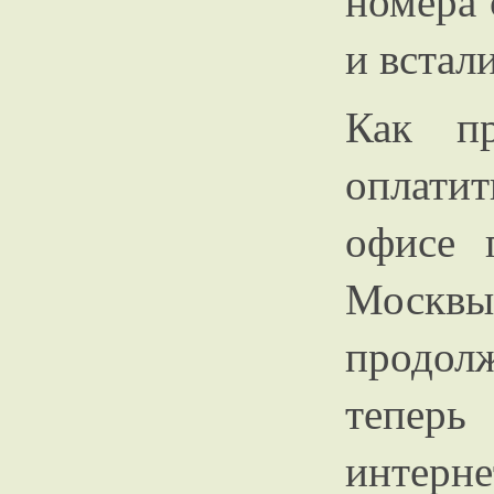
номера 
и встал
Как п
оплати
офисе 
Москвы
продол
теперь
интерне