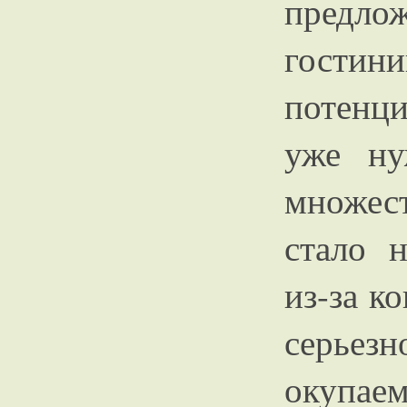
предло
гости
потенц
уже ну
множес
стало 
из-за 
серьезн
окупа