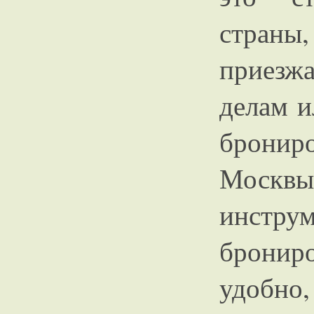
стран
приезж
делам и
брониро
Москвы
инст
бронир
удобно