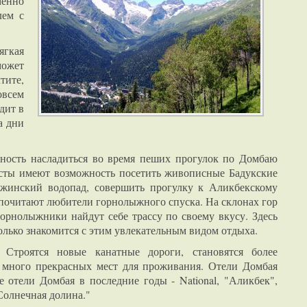
менно
лем с
ягкая
может
тите,
овсем
дит в
а дни
ность насладиться во время пеших прогулок по Домбаю
исты имеют возможность посетить живописные Бадукские
джинский водопад, совершить прогулку к Аликбекскому
почитают любители горнолыжного спуска. На склонах гор
орнолыжники найдут себе трассу по своему вкусу. Здесь
олько знакомится с этим увлекательным видом отдыха.
 Строятся новые канатные дороги, становятся более
о много прекрасных мест для проживания. Отели Домбая
 отели Домбая в последние годы - National, "Аликбек",
Солнечная долина."