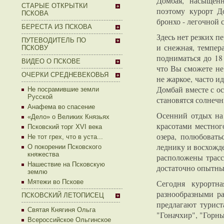
Домбая, насыщен
СТАРЫЕ ОТКРЫТКИ
поэтому курорт Д
ПСКОВА
бронхо - легочной 
БЕРЕСТА ИЗ ПСКОВА
Здесь нет резких п
ПУТЕВОДИТЕЛЬ ПО
и снежная, темпер
ПСКОВУ
подниматься до 18
ВИДЕО О ПСКОВЕ
что Вы сможете не 
ОЧЕРКИ СРЕДНЕВЕКОВЬЯ
не жаркое, часто и
Домбай вместе с о
Не посрамившие земли
Русской
становятся солнеч
Анафема во спасение
Осенний отдых на
«Дело» о Великих Князьях
красотами местног
Псковский торг XVI века
озера, полюбоват
Не тот грех, что в уста...
леднику и восхожд
О покорении Псковского
княжества
расположены трасс
Нашествие на Псковскую
достаточно опытных
землю
Мятежи во Пскове
Сегодня курортна
разнообразными ра
ПСКОВСКИЙ ЛЕТОПИСЕЦ
предлагают турист
Святая Княгиня Ольга
"Гоначхир", "Горн
Всероссийское Ольгинское