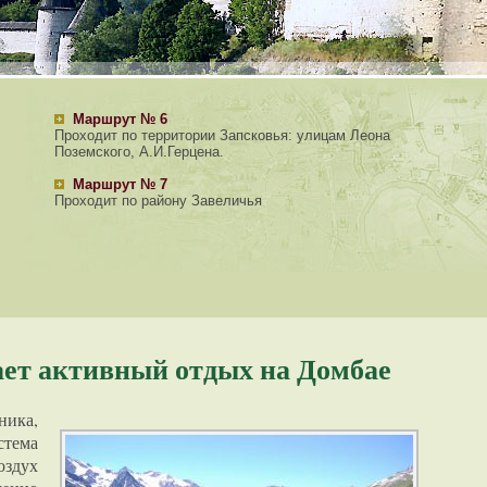
Маршрут № 6
Проходит по территории Запсковья: улицам Леона
Поземского, А.И.Герцена.
Маршрут № 7
Проходит по району Завеличья
ает активный отдых на Домбае
ика,
стема
оздух