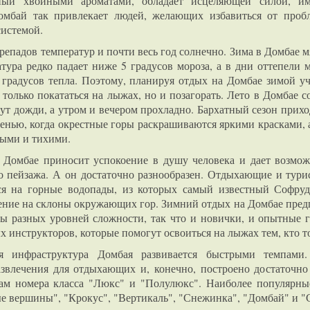
ный хвойными ароматами, обладает исцеляющей силой, и
омбай так привлекает людей, желающих избавиться от проб
системой.
ерепадов температур и почти весь год солнечно. Зима в Домбае м
атура редко падает ниже 5 градусов мороза, а в дни оттепели 
 градусов тепла. Поэтому, планируя отдых на Домбае зимой уч
только покататься на лыжах, но и позагорать. Лето в Домбае с
дут дожди, а утром и вечером прохладно. Бархатный сезон прихо
сенью, когда окрестные горы раскрашиваются яркими красками, 
ными и тихими.
 Домбае приносит успокоение в душу человека и дает возмож
о пейзажа. А он достаточно разнообразен. Отдыхающие и тур
ься на горные водопады, из которых самый известный Софру
ение на склоны окружающих гор. Зимний отдых на Домбае пред
ы разных уровней сложности, так что и новички, и опытные г
 инструкторов, которые помогут освоиться на лыжах тем, кто т
я инфраструктура Домбая развивается быстрыми темпами.
звлечения для отдыхающих и, конечно, построено достаточн
ам номера класса "Люкс" и "Полулюкс". Наиболее популярные
ые вершины", "Крокус", "Вертикаль", "Снежинка", "Домбай" и "