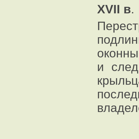
XVII в
.
Перес
подли
оконны
и след
крыль
посл
владел