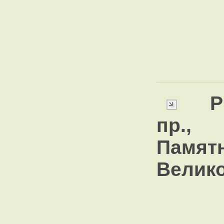
Р
пр.
Памят
Велик