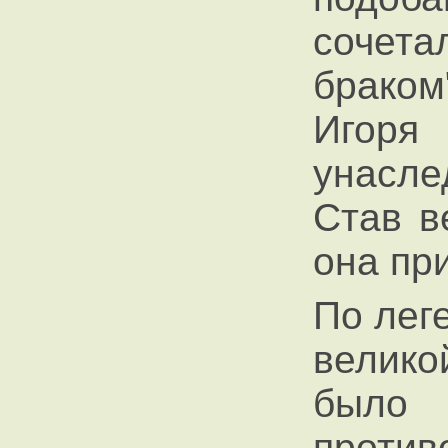
соче
брако
Игор
унасле
Став в
она пр
По лег
велико
был
проти