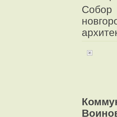
Собор
новг
архите
Комм
Воино