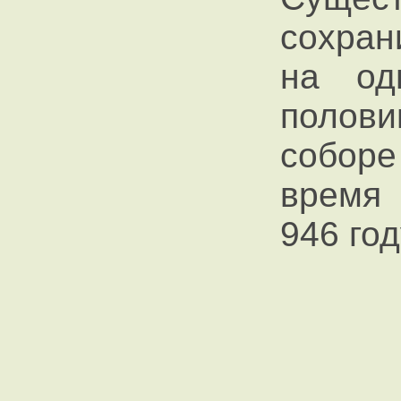
сохран
на од
полови
собор
время 
946 год