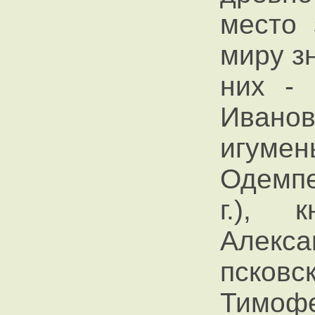
место 
миру з
них - 
Иванов
игумен
Одемпе
г.), 
Алекс
псков
Тимофея