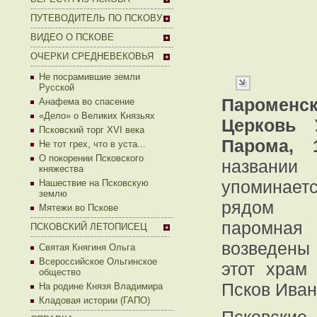
ПУТЕВОДИТЕЛЬ ПО ПСКОВУ
ВИДЕО О ПСКОВЕ
ОЧЕРКИ СРЕДНЕВЕКОВЬЯ
Не посрамившие земли
Русской
Паромен
Анафема во спасение
«Дело» о Великих Князьях
Церковь 
Псковский торг XVI века
Парома, 
Не тот грех, что в уста...
О покорении Псковского
назван
княжества
упоминае
Нашествие на Псковскую
землю
рядом н
Мятежи во Пскове
паромная
ПСКОВСКИЙ ЛЕТОПИСЕЦ
возведены 
Святая Княгиня Ольга
Всероссийское Ольгинское
этот храм
общество
Псков Иван 
На родине Князя Владимира
Кладовая истории (ГАПО)