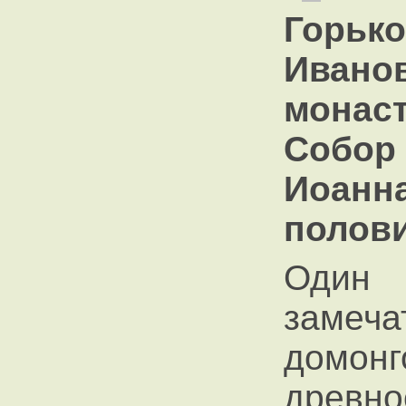
Горьк
Ивано
монас
Собор
Иоан
полови
Один
замеча
домон
древно