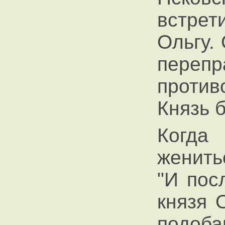
встрет
Ольгу.
пер
проти
Князь 
Когд
женить
"И пос
князя 
подоб