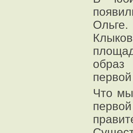
появил
Ольге
Клыков
площа
образ 
первой
Что мы
пер
прав
Сущест