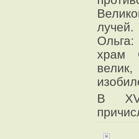
Велик
лучей.
Ольга
храм 
вели
изобил
В XV
причис