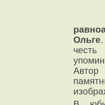
равно
Ольге
честь
упомин
Автор 
памятн
изобра
В юби