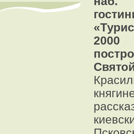
на
гости
«Турис
200
пост
Свято
Краси
княг
расска
киевс
Псков