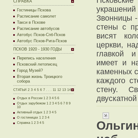
Псковски
СПРАВКА
украшени
Гостиницы Пскова
Звонницы -
Расписание самолет
Такси в Пскове
стены с п
Расписание автобусов
висят кол
Автобус Псков-Спб-Псков
Автобус Псков-Рига-Псков
церкви, н
ПСКОВ 1920 - 1930 ГОДЫ
главкой и
Перепись населения
имеет и н
Псковский летописец
каменных с
Город Музей?
Вторая жизнь Троицкого
каждого с
собора
стену. С
СТАТЬИ
2
3
4
5
6
7
.
.
.
11
12
13
14
двускатной
Отдых в России 1
2
3
4
5
6
Отдых зарубежом 1
2
3
4
5
6
7
8
9
10
Активный отдых 1
2
3
4
5
О гостиницах 1
2
3
4
Ольги
Справка 1
2
3
4
5