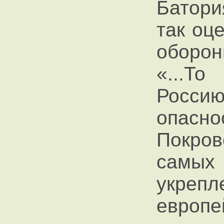
Батори
так оц
оборон
«...То
Росс
опасно
Покров
самых 
укреп
европе