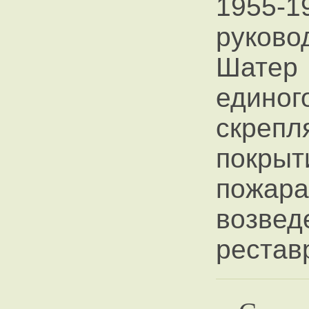
1955-1
руково
Шатер 
един
скрепл
покрыт
пожа
воз
рестав