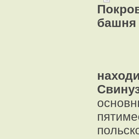
Покро
баш
наход
Свину
осно
пятим
польс