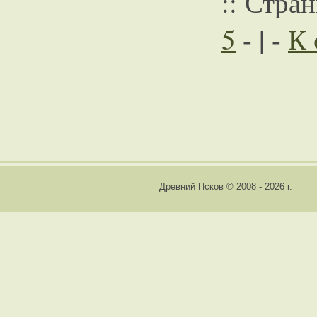
:: Стра
5
- | -
К 
Древний Псков © 2008 - 2026 г.