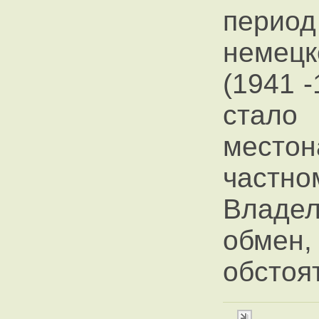
пери
немецк
(1941 -
ста
мест
частн
Владел
обме
обстоя