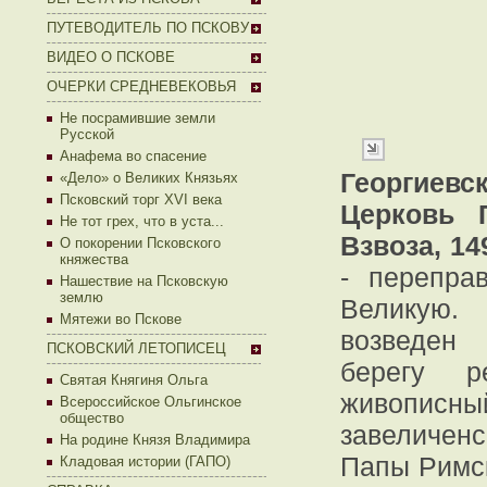
ПУТЕВОДИТЕЛЬ ПО ПСКОВУ
ВИДЕО О ПСКОВЕ
ОЧЕРКИ СРЕДНЕВЕКОВЬЯ
Не посрамившие земли
Русской
Анафема во спасение
Георгие
«Дело» о Великих Князьях
Псковский торг XVI века
Церковь 
Не тот грех, что в уста...
Взвоза, 14
О покорении Псковского
княжества
- перепра
Нашествие на Псковскую
землю
Велику
Мятежи во Пскове
возведен
ПСКОВСКИЙ ЛЕТОПИСЕЦ
берегу р
Святая Княгиня Ольга
живописны
Всероссийское Ольгинское
общество
завеличенс
На родине Князя Владимира
Папы Римск
Кладовая истории (ГАПО)