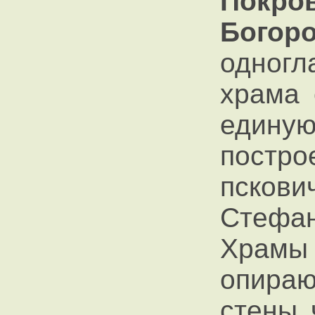
Покр
Богор
одног
храма 
едину
постр
пско
Стефан
Храмы
опираю
стены 