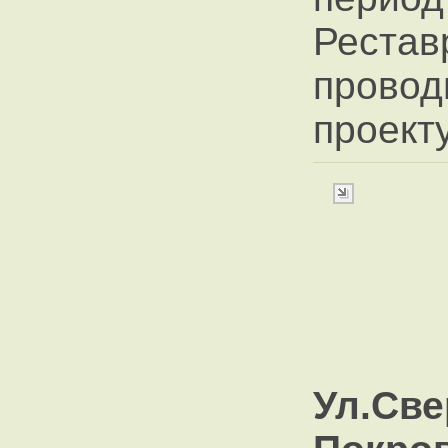
Рест
провод
проект
Ул.С