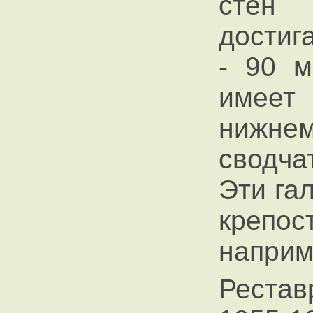
стен
достиг
- 90 м
имеет 
нижнем
сводча
Эти га
креп
наприм
Рестав