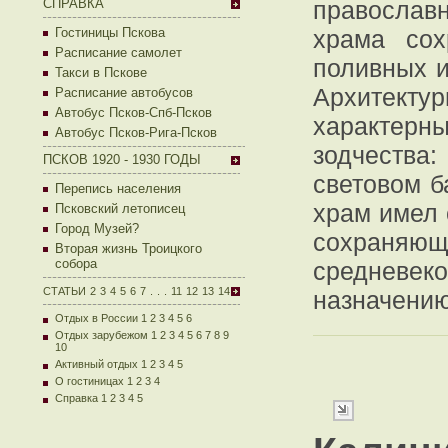
СПРАВКА
православ
Гостиницы Пскова
храма сох
Расписание самолет
поливных и
Такси в Пскове
Архитект
Расписание автобусов
Автобус Псков-Спб-Псков
характер
Автобус Псков-Рига-Псков
зодчества
ПСКОВ 1920 - 1930 ГОДЫ
световом б
Перепись населения
храм имел 
Псковский летописец
Город Музей?
сохраня
Вторая жизнь Троицкого
собора
средневек
СТАТЬИ
2
3
4
5
6
7
.
.
.
11
12
13
14
назначению
Отдых в России 1
2
3
4
5
6
Отдых зарубежом 1
2
3
4
5
6
7
8
9
10
Активный отдых 1
2
3
4
5
О гостиницах 1
2
3
4
Справка 1
2
3
4
5