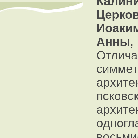
Калин
Церко
Иоак
Анны,
Отли
симме
архите
псков
архи
одног
восьм