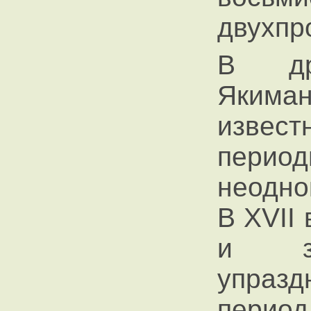
двухпр
В др
Якиман
извест
период
неодно
В XVII
и зв
упразд
пери