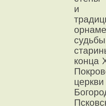
и а
трад
орнам
судьб
старин
конца 
Покро
церкв
Богоро
Псковс