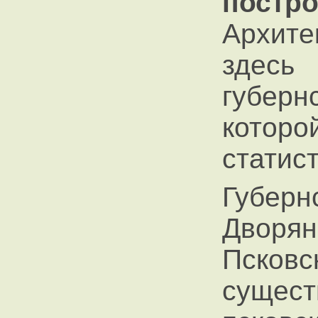
постр
Архите
здесь
губерн
которо
статис
Губе
Двор
Пск
сущест