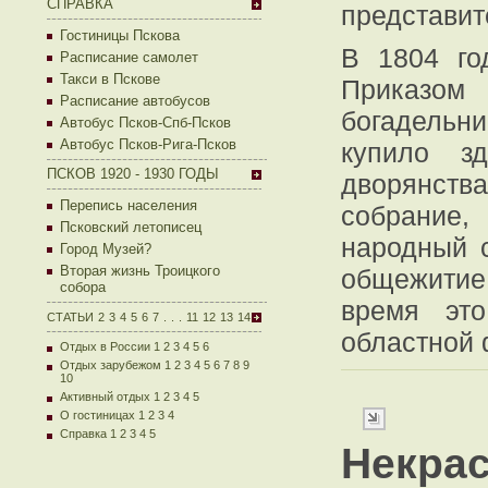
СПРАВКА
представит
Гостиницы Пскова
В 1804 го
Расписание самолет
Такси в Пскове
Приказо
Расписание автобусов
богадельни
Автобус Псков-Спб-Псков
Автобус Псков-Рига-Псков
купило зд
ПСКОВ 1920 - 1930 ГОДЫ
дворянств
Перепись населения
собрание,
Псковский летописец
народный с
Город Музей?
Вторая жизнь Троицкого
общежитие
собора
время это
СТАТЬИ
2
3
4
5
6
7
.
.
.
11
12
13
14
областной
Отдых в России 1
2
3
4
5
6
Отдых зарубежом 1
2
3
4
5
6
7
8
9
10
Активный отдых 1
2
3
4
5
О гостиницах 1
2
3
4
Справка 1
2
3
4
5
Некрас