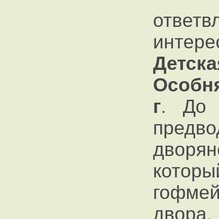
ответв
инте
Детска
Особня
г
. До 
пред
дворян
которы
гофме
дво