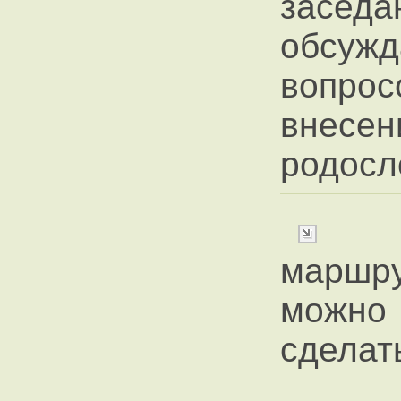
засе
обсуж
вопр
вне
родосл
маршру
можно
сделат