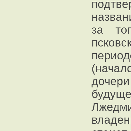
подтве
назван
за то
псков
перио
(начал
дочер
буду
Лжедми
владен