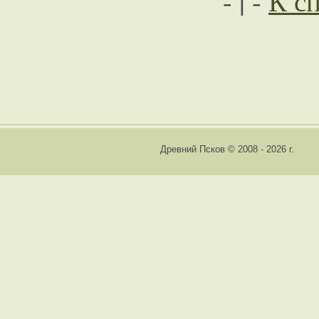
- | -
К с
Древний Псков © 2008 - 2026 г.