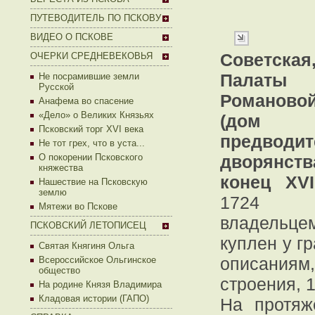
ПУТЕВОДИТЕЛЬ ПО ПСКОВУ
ВИДЕО О ПСКОВЕ
Советска
ОЧЕРКИ СРЕДНЕВЕКОВЬЯ
Палат
Не посрамившие земли
Русской
Романово
Анафема во спасение
«Дело» о Великих Князьях
(дом
Псковский торг XVI века
предводит
Не тот грех, что в уста...
О покорении Псковского
дворянства
княжества
конец XVI
Нашествие на Псковскую
землю
1724
Мятежи во Пскове
владельцем
ПСКОВСКИЙ ЛЕТОПИСЕЦ
куплен у г
Святая Княгиня Ольга
описаниям
Всероссийское Ольгинское
общество
строения, 
На родине Князя Владимира
Кладовая истории (ГАПО)
На протяж