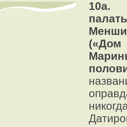
10а. 
палат
Менши
(«Дом
Мари
поло
назван
оправ
никог
Дати