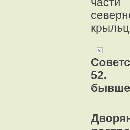
части
северн
крыльц
Советс
52. 
бывше
Двор