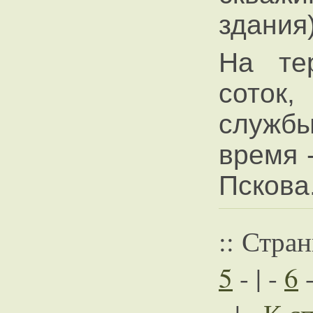
здания)
На те
соток,
служб
время 
Пскова
:: Стра
5
- | -
6
-