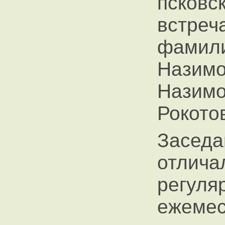
псковс
встреч
фамил
Назимо
Назимо
Рокотов
Засе
отл
регул
ежем