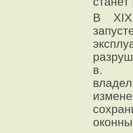
станет
В XIX
зап
эксп
разруш
в. б
владел
измен
сохра
оконн