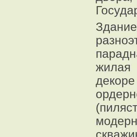
Госуда
Здан
разн
парадн
жилая 
декор
орде
(пиля
модерн
скваж