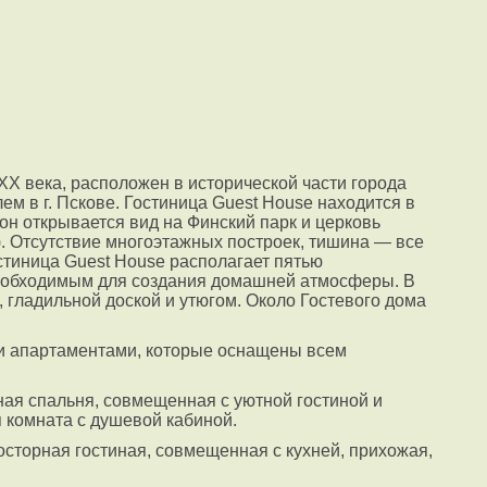
ХХ века, расположен в исторической части города
ем в г. Пскове. Гостиница Guest House находится в
он открывается вид на Финский парк и церковь
). Отсутствие многоэтажных построек, тишина — все
остиница Guest House располагает пятью
еобходимым для создания домашней атмосферы. В
 гладильной доской и утюгом. Около Гостевого дома
и апартаментами, которые оснащены всем
ая спальня, совмещенная с уютной гостиной и
 комната с душевой кабиной.
осторная гостиная, совмещенная с кухней, прихожая,