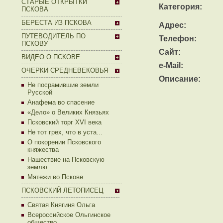
СТАРЫЕ ОТКРЫТКИ
Категория:
ПСКОВА
БЕРЕСТА ИЗ ПСКОВА
Адрес:
ПУТЕВОДИТЕЛЬ ПО
Телефон:
ПСКОВУ
Сайт:
ВИДЕО О ПСКОВЕ
e-Mail:
ОЧЕРКИ СРЕДНЕВЕКОВЬЯ
Описание:
Не посрамившие земли
Русской
Анафема во спасение
«Дело» о Великих Князьях
Псковский торг XVI века
Не тот грех, что в уста...
О покорении Псковского
княжества
Нашествие на Псковскую
землю
Мятежи во Пскове
ПСКОВСКИЙ ЛЕТОПИСЕЦ
Святая Княгиня Ольга
Всероссийское Ольгинское
общество