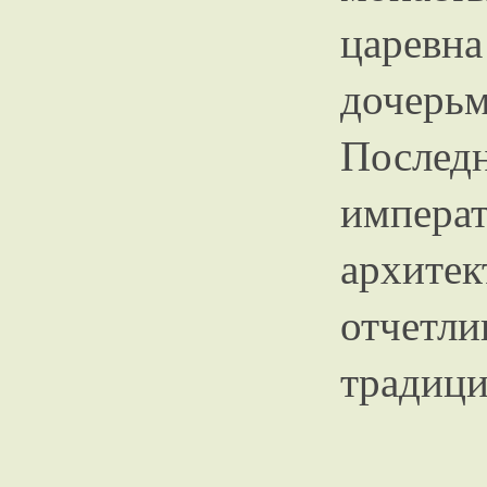
царевн
дочерь
После
импера
архите
отчетл
традици