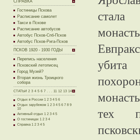
СПРАВКА
стала
Гостиницы Пскова
Расписание самолет
Такси в Пскове
монаст
Расписание автобусов
Автобус Псков-Спб-Псков
Автобус Псков-Рига-Псков
Евпракс
ПСКОВ 1920 - 1930 ГОДЫ
убита
Перепись населения
Псковский летописец
Город Музей?
похо
Вторая жизнь Троицкого
собора
монаст
СТАТЬИ
2
3
4
5
6
7
.
.
.
11
12
13
14
Отдых в России 1
2
3
4
5
6
Отдых зарубежом 1
2
3
4
5
6
7
8
9
тех п
10
Активный отдых 1
2
3
4
5
О гостиницах 1
2
3
4
псковс
Справка 1
2
3
4
5