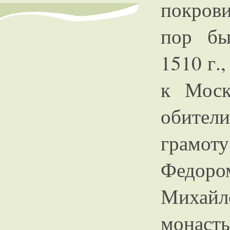
покров
пор бы
1510 г.
к Моск
обител
грамот
Федоро
Михай
монас